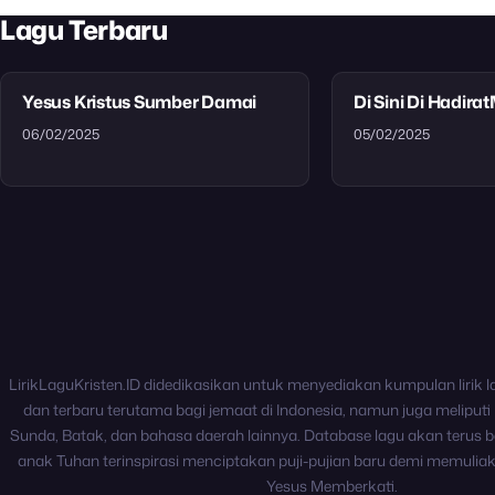
Lagu Terbaru
Yesus Kristus Sumber Damai
Di Sini Di Hadira
06/02/2025
05/02/2025
LirikLaguKristen.ID didedikasikan untuk menyediakan kumpulan lirik l
dan terbaru terutama bagi jemaat di Indonesia, namun juga meliputi 
Sunda, Batak, dan bahasa daerah lainnya. Database lagu akan terus b
anak Tuhan terinspirasi menciptakan puji-pujian baru demi memulia
Yesus Memberkati.