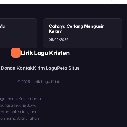
tMu
Cahaya Cerlang Mengusir
Kelam
05/02/2025
Lirik Lagu Kristen
♪
Donasi
Kontak
Kirim Lagu
Peta Situs
© 2025 · Lirik Lagu Kristen
agu rohani Kristen lama
bahasa Inggris, Jawa,
ertambah seiring anak-
kan nama Allah. Tuhan