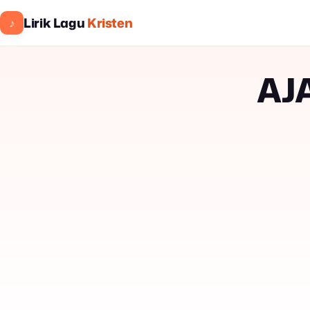
Lirik Lagu
Kristen
♪
AJ