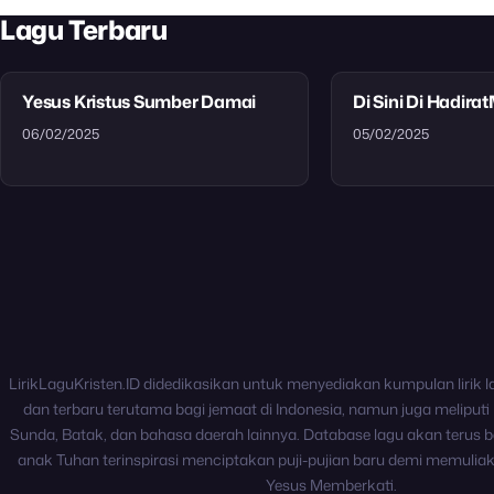
Lagu Terbaru
Yesus Kristus Sumber Damai
Di Sini Di Hadira
06/02/2025
05/02/2025
LirikLaguKristen.ID didedikasikan untuk menyediakan kumpulan lirik l
dan terbaru terutama bagi jemaat di Indonesia, namun juga meliputi 
Sunda, Batak, dan bahasa daerah lainnya. Database lagu akan terus b
anak Tuhan terinspirasi menciptakan puji-pujian baru demi memulia
Yesus Memberkati.