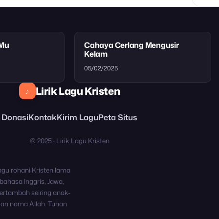
tMu
Cahaya Cerlang Mengusir
Kelam
05/02/2025
Lirik Lagu Kristen
♪
Donasi
Kontak
Kirim Lagu
Peta Situs
© 2025 · Lirik Lagu Kristen
agu rohani Kristen lama
bahasa Inggris, Jawa,
ertambah seiring anak-
kan nama Allah. Tuhan