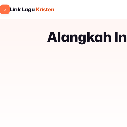
Lirik Lagu
Kristen
♪
Alangkah I