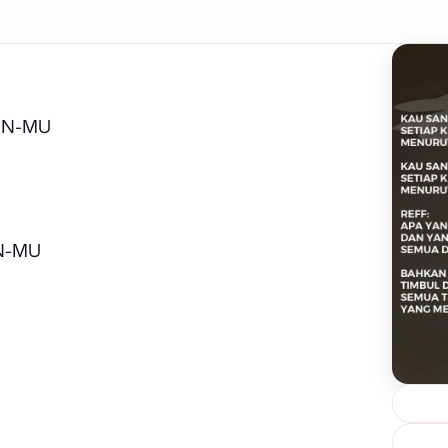
AN-MU
N-MU