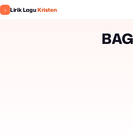
Lirik Lagu
Kristen
♪
BAG