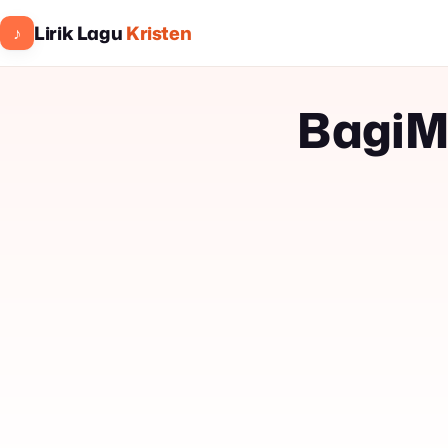
Lirik Lagu
Kristen
♪
BagiM