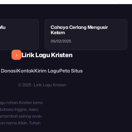
tMu
Cahaya Cerlang Mengusir
Kelam
05/02/2025
Lirik Lagu Kristen
♪
Donasi
Kontak
Kirim Lagu
Peta Situs
© 2025 · Lirik Lagu Kristen
agu rohani Kristen lama
bahasa Inggris, Jawa,
ertambah seiring anak-
kan nama Allah. Tuhan