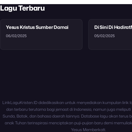
Lagu Terbaru
Yesus Kristus Sumber Damai
Di Sini Di Hadira
06/02/2025
05/02/2025
LirikLaguKristen.ID didedikasikan untuk menyediakan kumpulan lirik l
dan terbaru terutama bagi jemaat di Indonesia, namun juga meliputi 
Sunda, Batak, dan bahasa daerah lainnya. Database lagu akan terus b
anak Tuhan terinspirasi menciptakan puji-pujian baru demi memulia
Yesus Memberkati.