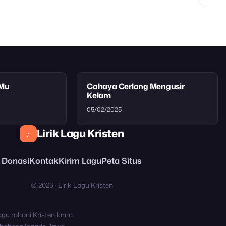
tMu
Cahaya Cerlang Mengusir
Kelam
05/02/2025
Lirik Lagu Kristen
♪
Donasi
Kontak
Kirim Lagu
Peta Situs
© 2025 · Lirik Lagu Kristen
agu rohani Kristen lama