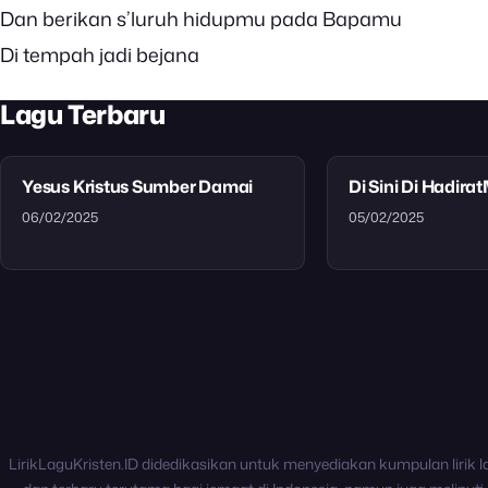
Dan berikan s’luruh hidupmu pada Bapamu
Di tempah jadi bejana
Lagu Terbaru
Yesus Kristus Sumber Damai
Di Sini Di Hadira
06/02/2025
05/02/2025
LirikLaguKristen.ID didedikasikan untuk menyediakan kumpulan lirik l