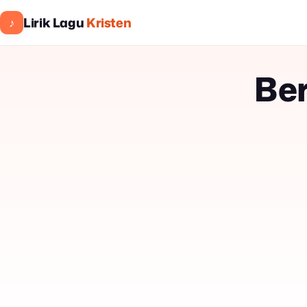
Lirik Lagu
Kristen
♪
Be