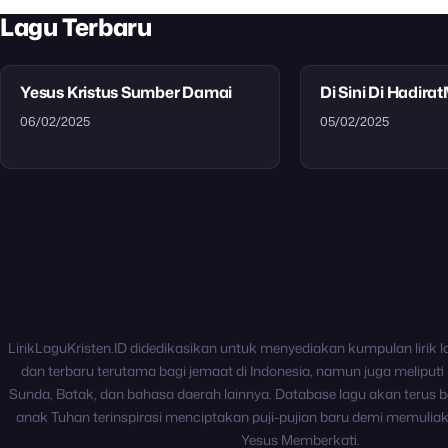
Lagu Terbaru
Yesus Kristus Sumber Damai
Di Sini Di Hadira
06/02/2025
05/02/2025
LirikLaguKristen.ID didedikasikan untuk menyediakan kumpulan lirik l
dan terbaru terutama bagi jemaat di Indonesia, namun juga meliputi 
Sunda, Batak, dan bahasa daerah lainnya. Database lagu akan terus b
anak Tuhan terinspirasi menciptakan puji-pujian baru demi memulia
Yesus Memberkati.