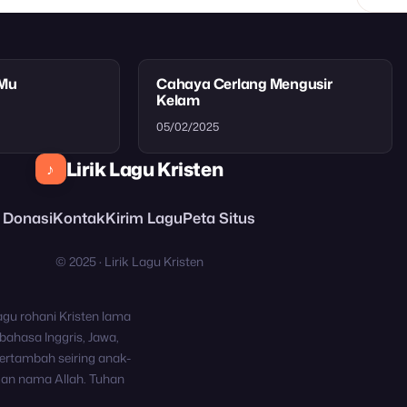
tMu
Cahaya Cerlang Mengusir
Kelam
05/02/2025
Lirik Lagu Kristen
♪
Donasi
Kontak
Kirim Lagu
Peta Situs
© 2025 · Lirik Lagu Kristen
agu rohani Kristen lama
bahasa Inggris, Jawa,
ertambah seiring anak-
kan nama Allah. Tuhan