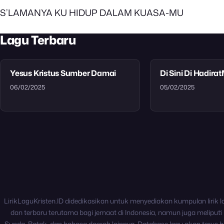
S’LAMANYA KU HIDUP DALAM KUASA-MU
Lagu Terbaru
Yesus Kristus Sumber Damai
Di Sini Di Hadira
06/02/2025
05/02/2025
LirikLaguKristen.ID didedikasikan untuk menyediakan kumpulan lirik l
dan terbaru terutama bagi jemaat di Indonesia, namun juga meliputi 
Sunda, Batak, dan bahasa daerah lainnya. Database lagu akan terus b