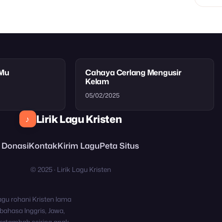
tMu
Cahaya Cerlang Mengusir
Kelam
05/02/2025
Lirik Lagu Kristen
♪
Donasi
Kontak
Kirim Lagu
Peta Situs
© 2025 · Lirik Lagu Kristen
agu rohani Kristen lama
bahasa Inggris, Jawa,
ertambah seiring anak-