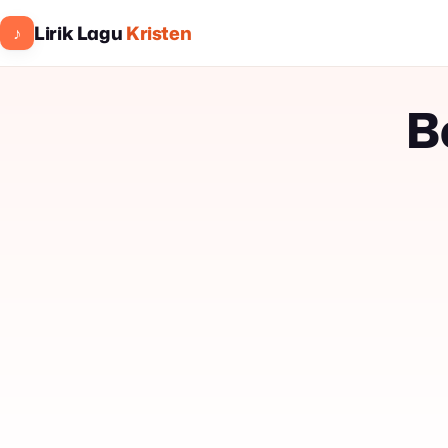
Lirik Lagu
Kristen
♪
B