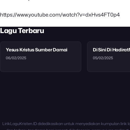
https://www.youtube.com/watch?v=dxHvs4FT0p4
Lagu Terbaru
Yesus Kristus Sumber Damai
Di Sini Di Hadira
06/02/2025
05/02/2025
LirikLaguKristen.ID didedikasikan untuk menyediakan kumpulan lirik l