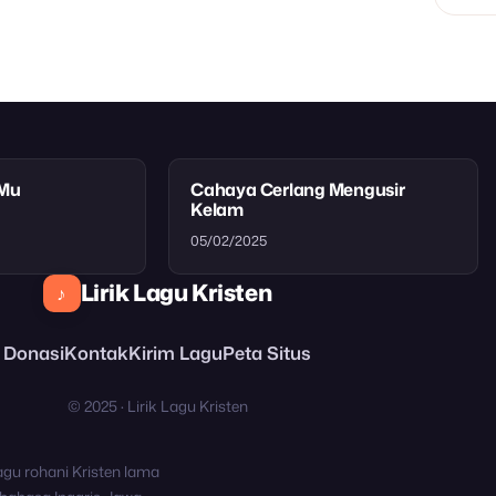
tMu
Cahaya Cerlang Mengusir
Kelam
05/02/2025
Lirik Lagu Kristen
♪
Donasi
Kontak
Kirim Lagu
Peta Situs
© 2025 · Lirik Lagu Kristen
agu rohani Kristen lama