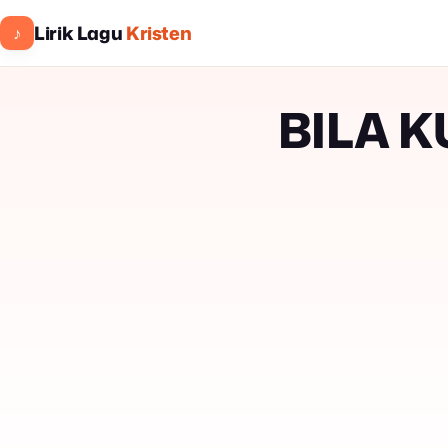
Lirik Lagu
Kristen
♪
BILA 