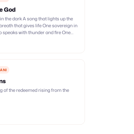
ue God
in the dark A song that lights up the
breath that gives life One sovereign in
 speaks with thunder and fire One
King There…
ANI
ns
ong of the redeemed rising from the