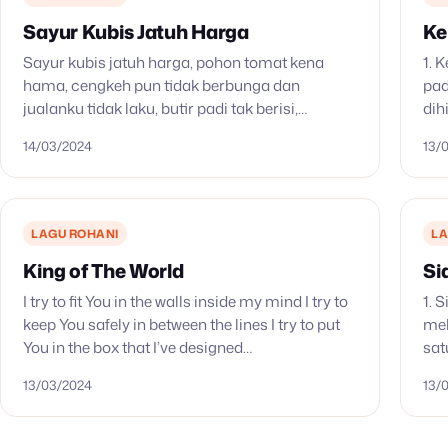
Sayur Kubis Jatuh Harga
Ke
Sayur kubis jatuh harga, pohon tomat kena
1. 
hama, cengkeh pun tidak berbunga dan
pad
jualanku tidak laku, butir padi tak berisi,
dih
sampar ayam pun berjangkit, hewan ternak
Tuh
14/03/2024
13/
sudah habis, kar’na terpaksa aku jual.…
der
LAGU ROHANI
LA
King of The World
Si
I try to fit You in the walls inside my mind I try to
1. 
keep You safely in between the lines I try to put
mel
You in the box that I’ve designed…
sat
wak
13/03/2024
13/
tan
dit