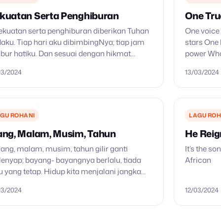
kuatan Serta Penghiburan
One Tr
Kekuatan serta penghiburan diberikan Tuhan
One voice 
aku. Tiap hari aku dibimbingNya; tiap jam
stars One 
ibur hatiku. Dan sesuai dengan hikmat
power Who
an ‘ku dib’rikan apa yang perlu. Suka dan
Lord, one 
03/2024
13/03/2024
ita bergantian memperkuat imanku. 2.…
GU ROHANI
LAGU ROH
ang, Malam, Musim, Tahun
He Reig
Siang, malam, musim, tahun gilir ganti
It’s the s
enyap; bayang- bayangnya berlalu, tiada
African
u yang tetap. Hidup kita menjalani jangka
tu dunia; tak terulang yang terjadi, tinggal
03/2024
12/03/2024
ggung jawabnya. 2. Orang hidup
inggalkan…