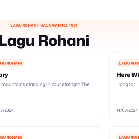
LAGU ROHANI · HALAMAN 102 / 531
Lagu Rohani
GU ROHANI
LAGU ROH
ory
Here Wi
 mountains standing in Your strength The
I long for
03/2024
14/03/2024
GU ROHANI
LAGU ROH