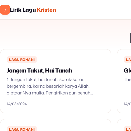
Lirik Lagu
Kristen
♪
LAGU ROHANI
LA
Jangan Takut, Hai Tanah
Gl
1. Jangan takut, hai tanah, sorak-sorai
The
bergembira, kar’na besarlah karya Allah,
ciptaanNya mulia. Pengirikan pun penuh
dengan padi, lumbung-lumbung limpah ruah
14/03/2024
14/
Isinya. Pengirikan pun penuh dengan padi,
lumbung-lumbung Limpah ruah isinya. 2.…
LAGU ROHANI
LA