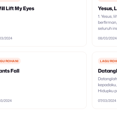
ill Lift My Eyes
Yesus, 
1. Yesus,
berfirman
seluruh in
dekatkan 
03/2024
08/03/2024
Kudus kam
GU ROHANI
LAGU ROH
ants Fall
Datangl
Datanglah
kepadaku, 
Hidupku p
03/2024
07/03/2024