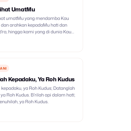
Lihat UmatMu
 lihat umatMu yang mendamba Kau
, dan arahkan kepadaMu hati dan
d’ra, hingga kami yang di dunia Kau
pada sorga. 2. Tanpa cah’ya Roh
i dalam kegelapan;…
ANI
ah Kepadaku, Ya Roh Kudus
 kepadaku, ya Roh Kudus; Datanglah
ya Roh Kudus. B’rilah api dalam hati;
enuhilah, ya Roh Kudus.