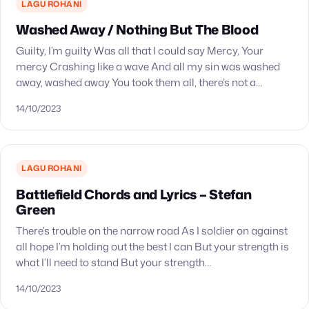
LAGU ROHANI
Washed Away / Nothing But The Blood
Guilty, I’m guilty Was all that I could say Mercy, Your
mercy Crashing like a wave And all my sin was washed
away, washed away You took them all, there’s not a…
14/10/2023
LAGU ROHANI
Battlefield Chords and Lyrics – Stefan
Green
There’s trouble on the narrow road As I soldier on against
all hope I’m holding out the best I can But your strength is
what I’ll need to stand But your strength…
14/10/2023