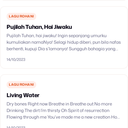
LAGU ROHANI
Pujilah Tuhan, Hai Jiwaku
Pujilah Tuhan, hai jiwaku! Ingin sepanjang umurku
kumuliakan namaNya! Selagi hidup diberi, pun bila nafas
berhenti, kupuji Dia s’lamanya! Sungguh bahagia yang
imannya pada Pencipta semesta, yang kesetiaanNya
14/10/2023
kekal. Si miskin dientaskanNya,…
LAGU ROHANI
Living Water
Dry bones Right now Breathe in Breathe out No more
Drinking The dirt I’m thirsty Oh Spirit of resurrection
Flowing through me You’ve made me a new creation How
can it be…
14/10/2023