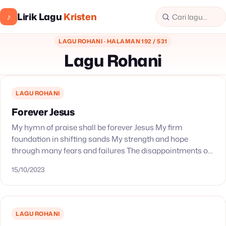
Lirik Lagu
Kristen
♪
LAGU ROHANI · HALAMAN 192 / 531
Lagu Rohani
LAGU ROHANI
Forever Jesus
My hymn of praise shall be forever Jesus My firm
foundation in shifting sands My strength and hope
through many fears and failures The disappointments of
the past His constant love has…
15/10/2023
LAGU ROHANI