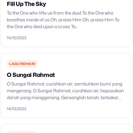
Fill Up The Sky
To the One who lifts us from the dust To the One who
breathes inside of us Oh, praise Him Oh, praise Him To
the One who died upon a cross To…
14/10/2023
LAGU ROHANI
O Sungai Rahmat
O Sungai Rahmat, curahkan air, sembuhkan bumi yang
mengerang. O Sungai Rahmat, curahkan air, hapusakan
darah yang menggenang. Gersanglah tanah, terbakar
hangus; benih tak tumbuh, kering, lemah. O Sungai
14/10/2023
Rahmat, curahkan air…