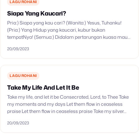
LAGU ROHANI
Siapa Yang Kaucari?
Pria:) Siapa yang kau cari? (Wanita:) Yesus, Tuhanku!
(Pria:) Yang Hidup yang kaucari, kubur bukan
tempatNya! (Semua:) Didalam pertarungan kuasa maut
dipatahkan, ingatlah, Yesus berjanji; Ia bangkit dari yang
20/09/2023
mati. (2x) (Pria:)…
LAGU ROHANI
Take My Life And Let It Be
Take my life, and let it be Consecrated, Lord, to Thee Take
my moments and my days Let them flow in ceaseless
praise Let them flow in ceaseless praise Take my silver…
20/09/2023