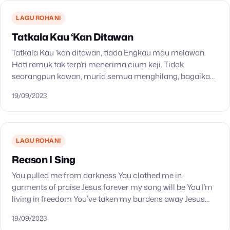
LAGU ROHANI
Tatkala Kau ‘Kan Ditawan
Tatkala Kau ‘kan ditawan, tiada Engkau mau melawan.
Hati remuk tak terp’ri menerima cium keji. Tidak
seorangpun kawan, murid semua menghilang, bagaikan
domba kelu Kau ikuti penyiksaMu. Bagikulah Kau
19/09/2023
menyerah, memb’rikan nyawaMu.…
LAGU ROHANI
Reason I Sing
You pulled me from darkness You clothed me in
garments of praise Jesus forever my song will be You I’m
living in freedom You’ve taken my burdens away Jesus
forever my song…
19/09/2023