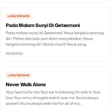
LAGU ROHANI
Pada Malam Sunyi Di Getsemani
Pada malam sunyi di Getsemani Yesus bergelut seorang
diri. Pohon dan batu pun diam menyaksikan Yesus
bergelut seorang diri. Murid-murid Yesus yang
mengikutiNya Tidur pulas, tidak mendampingi. Alam
19/09/2023
terdiam, merasa pahit getir,…
LAGU ROHANI
Never Walk Alone
Your heart is for me Your ear is listening I’m safe in Your
love Your army of angels watch over me You’re always
present You’re always with me For all of my…