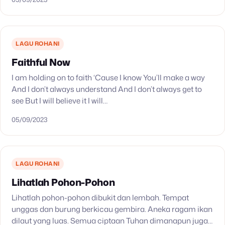
LAGU ROHANI
Faithful Now
I am holding on to faith ‘Cause I know You’ll make a way
And I don’t always understand And I don’t always get to
see But I will believe it I will…
05/09/2023
LAGU ROHANI
Lihatlah Pohon-Pohon
Lihatlah pohon-pohon dibukit dan lembah. Tempat
unggas dan burung berkicau gembira. Aneka ragam ikan
dilaut yang luas. Semua ciptaan Tuhan dimanapun juga.