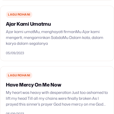
LAGU ROHANI
Ajar Kami Umatmu
Ajar kami umatMu, menghayati firmanMu Ajar kami
mengerti, mengaminkan SabdaMu Dalam kata, dalam
karya dalam segalanya
05/09/2023
LAGU ROHANI
Have Mercy On Me Now
My heart was heavy with desperation Just too ashamed to
lift my head Till all my chains were finally broken As I
prayed this sinner’s prayer God have mercy on me God…
05/09/2023