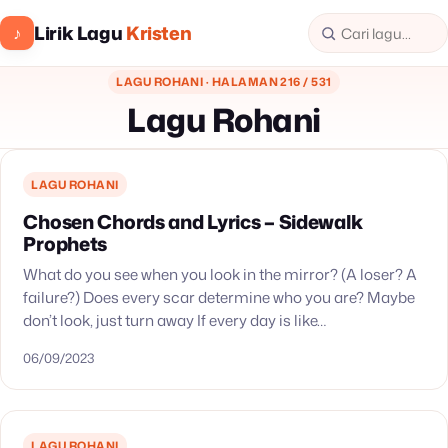
Lirik Lagu
Kristen
♪
LAGU ROHANI · HALAMAN 216 / 531
Lagu Rohani
LAGU ROHANI
Chosen Chords and Lyrics – Sidewalk
Prophets
What do you see when you look in the mirror? (A loser? A
failure?) Does every scar determine who you are? Maybe
don’t look, just turn away If every day is like…
06/09/2023
LAGU ROHANI