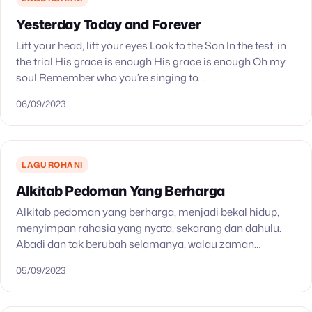
Yesterday Today and Forever
Lift your head, lift your eyes Look to the Son In the test, in
the trial His grace is enough His grace is enough Oh my
soul Remember who you’re singing to…
06/09/2023
LAGU ROHANI
Alkitab Pedoman Yang Berharga
Alkitab pedoman yang berharga, menjadi bekal hidup,
menyimpan rahasia yang nyata, sekarang dan dahulu.
Abadi dan tak berubah selamanya, walau zaman
berubah, Dan nyata kepada orang yang beriman dibumi
05/09/2023
dan disorga. Alkitab…