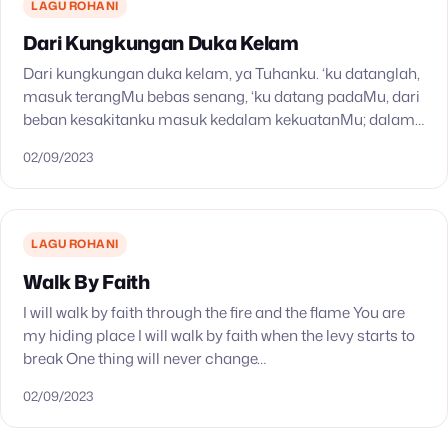
LAGU ROHANI
Dari Kungkungan Duka Kelam
Dari kungkungan duka kelam, ya Tuhanku. ‘ku datanglah,
masuk terangMu bebas senang, ‘ku datang padaMu, dari
beban kesakitanku masuk kedalam kekuatanMu; dalam
derita aku datang, ya Yesus, Tuhanku. Dari dera
02/09/2023
kepapaanku, ya…
LAGU ROHANI
Walk By Faith
I will walk by faith through the fire and the flame You are
my hiding place I will walk by faith when the levy starts to
break One thing will never change…
02/09/2023