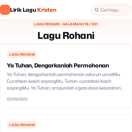
Lirik Lagu
Kristen
♪
LAGU ROHANI · HALAMAN 218 / 531
Lagu Rohani
LAGU ROHANI
Ya Tuhan, Dengarkanlah Permohonan
Ya Tuhan, dengarkanlah permohonan seluruh umatMu.
Curahkan kasih sayangMu, Tuhan, curahkan kasih
sayangMu. Ya Tuhan, ampunilah s’gala dosa kesalahan
kami. Bukakan pintu kasihMu, Tuhan, bukakan pintu
02/09/2023
kasihMu. Anak Domba Allahku yang menghapuskan…
LAGU ROHANI