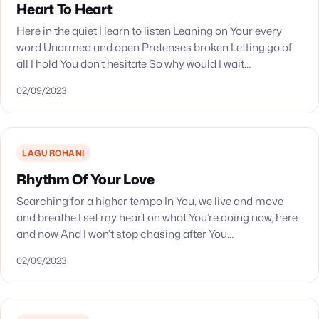
Heart To Heart
Here in the quiet I learn to listen Leaning on Your every
word Unarmed and open Pretenses broken Letting go of
all I hold You don’t hesitate So why would I wait…
02/09/2023
LAGU ROHANI
Rhythm Of Your Love
Searching for a higher tempo In You, we live and move
and breathe I set my heart on what You’re doing now, here
and now And I won’t stop chasing after You…
02/09/2023