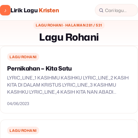
Lirik Lagu
Kristen
♪
LAGU ROHANI · HALAMAN 281 / 531
Lagu Rohani
LAGU ROHANI
Pernikahan – Kita Satu
LYRIC_LINE_1 KASIHMU KASIHKU LYRIC_LINE_2 KASIH
KITA DI DALAM KRISTUS LYRIC_LINE_3 KASIHMU
KASIHKU LYRIC_LINE_4 KASIH KITA NAN ABADI
LYRIC_LINE_5 KITA SATU DI DALAM KASIH-NYA
04/06/2023
LYRIC_LINE_6 BERGANDENG TANGAN SEHATI KITA
BERSAMA LYRIC_LINE_7 KITA SATU…
LAGU ROHANI