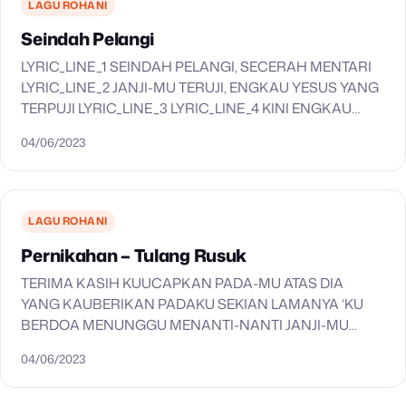
LAGU ROHANI
Seindah Pelangi
LYRIC_LINE_1 SEINDAH PELANGI, SECERAH MENTARI
LYRIC_LINE_2 JANJI-MU TERUJI, ENGKAU YESUS YANG
TERPUJI LYRIC_LINE_3 LYRIC_LINE_4 KINI ENGKAU
KUMILIKI LYRIC_LINE_5 HATIKU BERNYANYI
04/06/2023
LYRIC_LINE_6 KAR’NA AKU KAU MILIKI LYRIC_LINE_7
JADIKAN HIDUPKU BERARTI
LAGU ROHANI
Pernikahan – Tulang Rusuk
TERIMA KASIH KUUCAPKAN PADA-MU ATAS DIA
YANG KAUBERIKAN PADAKU SEKIAN LAMANYA ‘KU
BERDOA MENUNGGU MENANTI-NANTI JANJI-MU
TUHAN TULANG RUSUK YANG AKU NANTIKAN KINI
04/06/2023
‘KU DAPAT MENDAMPINGIMU TULANG RUSUK YANG
AKU NANTIKAN KINI…