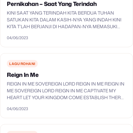
Pernikahan – Saat Yang Terindah
KINI SAAT YANG TERINDAH KITA BERDUA TUHAN
SATUKAN KITA DALAM KASIH-NYA YANG INDAH KINI
KITA T’LAH BERJANJI DI HADAPAN-NYA MEMASUKI
MAHLIGAI CINTA ATAS KASIH-NYA INDAH, INDAHNYA
04/06/2023
HIDUP INI CINTA YANG TUHAN BERIKAN…
LAGU ROHANI
Reign In Me
REIGN IN ME SOVEREIGN LORD REIGN IN ME REIGN IN
ME SOVEREIGN LORD REIGN IN ME CAPTIVATE MY
HEART LET YOUR KINGDOM COME ESTABLISH THERE
YOUR THRONE LET YOUR WILL BE DONE
04/06/2023