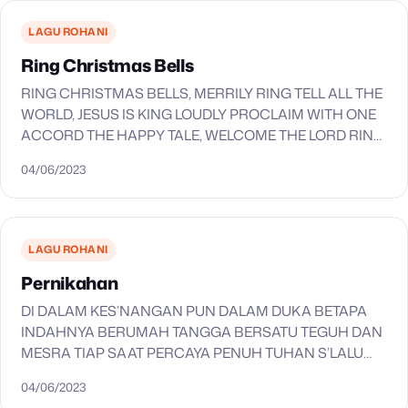
LAGU ROHANI
Ring Christmas Bells
RING CHRISTMAS BELLS, MERRILY RING TELL ALL THE
WORLD, JESUS IS KING LOUDLY PROCLAIM WITH ONE
ACCORD THE HAPPY TALE, WELCOME THE LORD RING
CHRISTMAS BELLS, SOUND FAR AND NEAR THE
04/06/2023
BIRTHDAY…
LAGU ROHANI
Pernikahan
DI DALAM KES’NANGAN PUN DALAM DUKA BETAPA
INDAHNYA BERUMAH TANGGA BERSATU TEGUH DAN
MESRA TIAP SAAT PERCAYA PENUH TUHAN S’LALU
DEKAT OH RUMAH TANGGA TETAP DALAM TUHAN
04/06/2023
TEGUH S’NANTIASA BETAPA S’NANGNYA HIDUP…