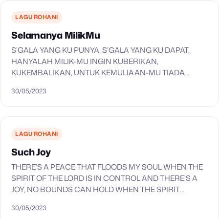
LAGU ROHANI
Selamanya MilikMu
S’GALA YANG KU PUNYA, S’GALA YANG KU DAPAT,
HANYALAH MILIK-MU INGIN KUBERIKAN,
KUKEMBALIKAN, UNTUK KEMULIAAN-MU TIADA
TERSISA SELURUH HIDUPKU AKAN KEMBALI DALAM
30/05/2023
TANGAN-MU SELAMA DARAHKU MASIH T’RUS
MENGALIR SATU JANJIKU UNTUK-MU, AKU…
LAGU ROHANI
Such Joy
THERE’S A PEACE THAT FLOODS MY SOUL WHEN THE
SPIRIT OF THE LORD IS IN CONTROL AND THERE’S A
JOY, NO BOUNDS CAN HOLD WHEN THE SPIRIT
BLOWS A FRESH WIND THROUGH…
30/05/2023