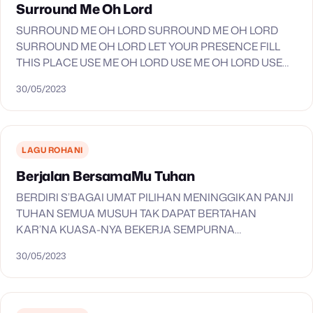
Surround Me Oh Lord
SURROUND ME OH LORD SURROUND ME OH LORD
SURROUND ME OH LORD LET YOUR PRESENCE FILL
THIS PLACE USE ME OH LORD USE ME OH LORD USE
ME OH LORD LET YOUR…
30/05/2023
LAGU ROHANI
Berjalan BersamaMu Tuhan
BERDIRI S’BAGAI UMAT PILIHAN MENINGGIKAN PANJI
TUHAN SEMUA MUSUH TAK DAPAT BERTAHAN
KAR’NA KUASA-NYA BEKERJA SEMPURNA
KUNYANYIKAN KEMENANGAN YESUS HEBAT BAGIKU,
30/05/2023
YESUS KOTA BENTENGKU KESUKAAN YANG
TERBESAR BERJALAN BERSAMA-MU TUHAN SEUMUR
HIDUPKU