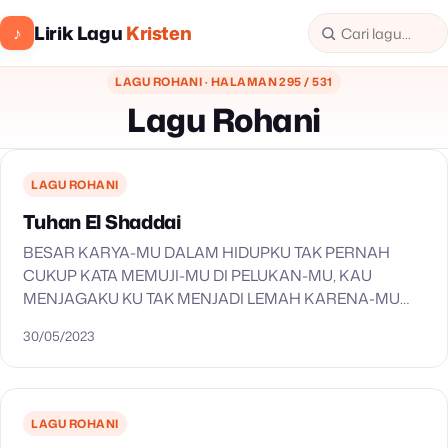
Lirik Lagu
Kristen
♪
LAGU ROHANI · HALAMAN 295 / 531
Lagu Rohani
LAGU ROHANI
Tuhan El Shaddai
BESAR KARYA-MU DALAM HIDUPKU TAK PERNAH
CUKUP KATA MEMUJI-MU DI PELUKAN-MU, KAU
MENJAGAKU KU TAK MENJADI LEMAH KARENA-MU
KAULAH TUHAN EL SHADDAI, TUHAN YANG
30/05/2023
BERKUASA KAU SANGGUP MENGADAKAN SEMUA
YANG KUPERLUKAN KAULAH…
LAGU ROHANI