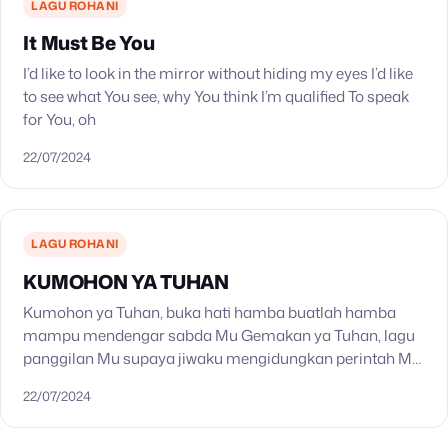
LAGU ROHANI
It Must Be You
I’d like to look in the mirror without hiding my eyes I’d like
to see what You see, why You think I’m qualified To speak
for You, oh
22/07/2024
LAGU ROHANI
KUMOHON YA TUHAN
Kumohon ya Tuhan, buka hati hamba buatlah hamba
mampu mendengar sabda Mu Gemakan ya Tuhan, lagu
panggilan Mu supaya jiwaku mengidungkan perintah Mu
Tiuplah nada, Sabda sangkakala Supaya umatMu,
22/07/2024
melaksanakan sabdaMu