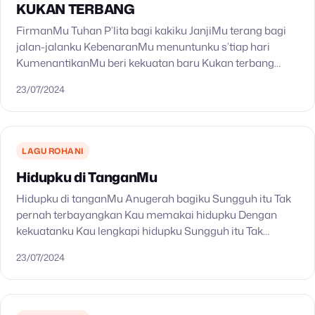
KUKAN TERBANG
FirmanMu Tuhan P’lita bagi kakiku JanjiMu terang bagi
jalan-jalanku KebenaranMu menuntunku s’tiap hari
KumenantikanMu beri kekuatan baru Kukan terbang
tinggi di awan BersamaMu dalam kemuliaan S’bab
23/07/2024
firmanMu teguh menopang Kukan aman dalamMu…
LAGU ROHANI
Hidupku di TanganMu
Hidupku di tanganMu Anugerah bagiku Sungguh itu Tak
pernah terbayangkan Kau memakai hidupku Dengan
kekuatanku Kau lengkapi hidupku Sungguh itu Tak
pernah terpikirkan Kau memakai hidupku Yesusku Reff:
23/07/2024
Bagai anak panah, ditangan…