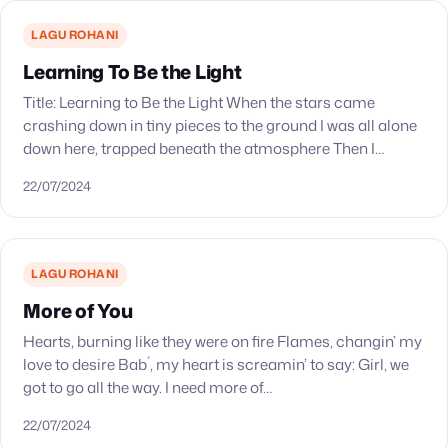
LAGU ROHANI
Learning To Be the Light
Title: Learning to Be the Light When the stars came
crashing down in tiny pieces to the ground I was all alone
down here, trapped beneath the atmosphere Then I
thought somebody…
22/07/2024
LAGU ROHANI
More of You
Hearts, burning like they were on fire Flames, changin’ my
love to desire Bab´, my heart is screamin’ to say: Girl, we
got to go all the way. I need more of…
22/07/2024