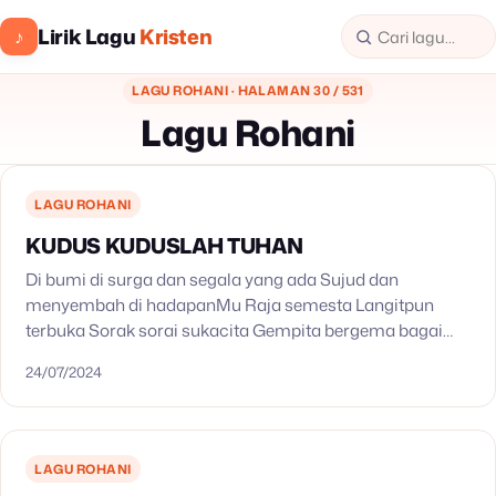
Lirik Lagu
Kristen
♪
LAGU ROHANI · HALAMAN 30 / 531
Lagu Rohani
LAGU ROHANI
KUDUS KUDUSLAH TUHAN
Di bumi di surga dan segala yang ada Sujud dan
menyembah di hadapanMu Raja semesta Langitpun
terbuka Sorak sorai sukacita Gempita bergema bagai
gemuruh ombak samudra terdengar Kudus kudus kudus
24/07/2024
kuduslah Tuhan…
LAGU ROHANI