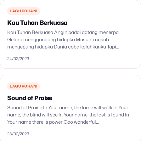
LAGU ROHANI
Kau Tuhan Berkuasa
Kau Tuhan Berkuasa Angin badai datang menerpa
Gelora menggoncang hidupku Musuh-musuh
mengepung hidupku Dunia coba kalahkanku Tapi
kupercaya Dia setia Tapi kupercaya Dia perisai Kau
24/02/2023
Tuhan berkuasa Kau Tuhan perkasa Tiada yang…
LAGU ROHANI
Sound of Praise
Sound of Praise In Your name, the lame will walk In Your
name, the blind will see In Your name, the lost is found In
Your name there is power Ooo wonderful…
23/02/2023