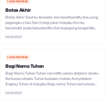
LAGU ROHANI
Batas Akhir
Batas Akhir Saat ku tersadar, kan kesetiaanMu Kau yang
pegangku s’lalu Dan t’rangi jalan hidupku Kini ku
bersandar pada kekuatanMu Kan kupegang tanganMu
Dan takkan melepaskanMu Sampai batas akhir nafasku
24/02/2023
Dan sampai…
LAGU ROHANI
Bagi Nama Tuhan
Bagi Nama Tuhan Tuhan namaMu selalu didalam doaku
Berkuasa atasku Tuhan kubawa rinduku Kunyatakan
Engkau Tuhan di hidupku Bagi nama Tuhan kemuliaan,
kejayaan NamaMu berkuasa diam dalam hadiratMu
24/02/2023
Engkau tetap Tuhan kutinggikan…