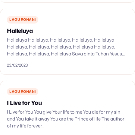
LAGU ROHANI
Halleluya
Halleluya Halleluya, Halleluya, Halleluya, Halleluya
Halleluya, Halleluya, Halleluya, Halleluya Halleluya,
Halleluya, Halleluya, Halleluya Saya cinta Tuhan Yesus
Saya cinta Tuhan Yesus Saya cinta Tuhan Yesus Saya
23/02/2023
cinta Tuhan Yesus Halleluya, Halleluya, Halleluya,…
LAGU ROHANI
I Live for You
I Live for You You give Your life to me You die for my sin
and You take it away You are the Prince of life The author
of my life forever…