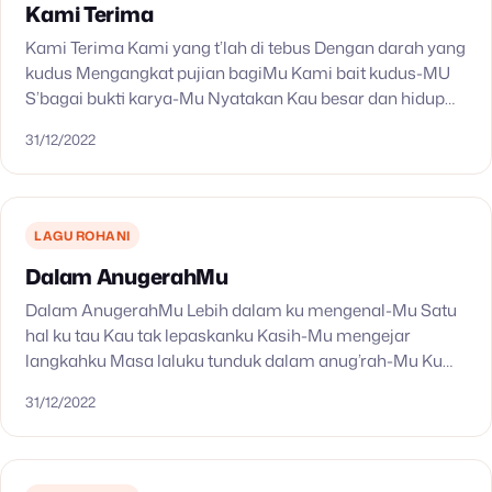
Kami Terima
Kami Terima Kami yang t’lah di tebus Dengan darah yang
kudus Mengangkat pujian bagiMu Kami bait kudus-MU
S’bagai bukti karya-Mu Nyatakan Kau besar dan hidup
Berlari sampai tujuan Mendapatkan mahkota kekal
31/12/2022
Kami…
LAGU ROHANI
Dalam AnugerahMu
Dalam AnugerahMu Lebih dalam ku mengenal-Mu Satu
hal ku tau Kau tak lepaskanku Kasih-Mu mengejar
langkahku Masa laluku tunduk dalam anug’rah-Mu Ku
percaya kuasa-Mu membuat s’galanya baru
31/12/2022
Kutinggalkan semua kehidupan yang lama…