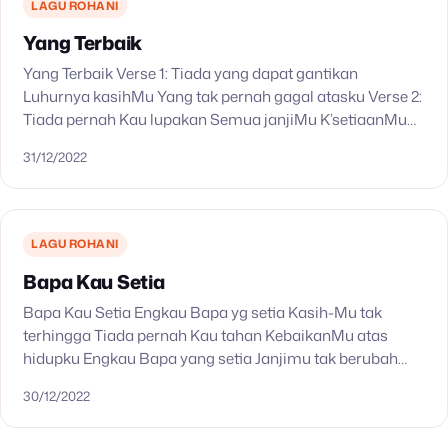
LAGU ROHANI
Yang Terbaik
Yang Terbaik Verse 1: Tiada yang dapat gantikan
Luhurnya kasihMu Yang tak pernah gagal atasku Verse 2:
Tiada pernah Kau lupakan Semua janjiMu K’setiaanMu
kekal bagiku Chorus: Kau yang terbaik Yang pernah…
31/12/2022
LAGU ROHANI
Bapa Kau Setia
Bapa Kau Setia Engkau Bapa yg setia Kasih-Mu tak
terhingga Tiada pernah Kau tahan KebaikanMu atas
hidupku Engkau Bapa yang setia Janjimu tak berubah
Tiada pernah kau tunda PertolonganMu bagi hidupku
30/12/2022
Kumengandalkan…