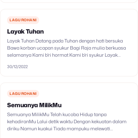
LAGU ROHANI
Layak Tuhan
Layak Tuhan Datang pada Tuhan dengan hati bersuka
Bawa korban ucapan syukur Bagi Raja mulia berkuasa
selamanya Kami b’ri hormat Kami b’ri syukur Layak
Tuhan ditinggikan selamanya Layak Engkau Anak
30/12/2022
domba Layak…
LAGU ROHANI
Semuanya MilikMu
Semuanya MilikMu Telah kucoba Hidup tanpa
kehadiranMu Lalui detik waktu Dengan kekuatan dalam
diriku Namun kuakui Tiada mampuku melewati
Rintangan dan cobaan Yang terlalu berat ‘tuk kuhadapi