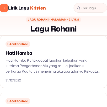
Lirik Lagu
Kristen
♪
LAGU ROHANI · HALAMAN 421 / 531
Lagu Rohani
LAGU ROHANI
Hati Hamba
Hati Hamba Ku tak dapat lupakan kebaikan yang
kutrima PengorbananMu yang mulia, jadikanku
berharga Kau tulus menerima aku apa adanya Kekuatan
kasihMu nyata memulihkan hidupku Kau bukan Tuhan
31/12/2022
yang melihat rupa Kau…
LAGU ROHANI