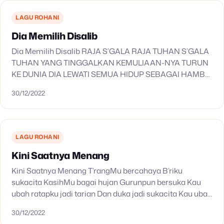
LAGU ROHANI
Dia Memilih Disalib
Dia Memilih Disalib RAJA S’GALA RAJA TUHAN S’GALA
TUHAN YANG TINGGALKAN KEMULIAAN-NYA TURUN
KE DUNIA DIA LEWATI SEMUA HIDUP SEBAGAI HAMBA
DIA SETIA HINGGA AKHIRNYA DIA MINUM CAWAN
30/12/2022
KEMATIAN-NYA DIA MEMILIH DISALIB…
LAGU ROHANI
Kini Saatnya Menang
Kini Saatnya Menang T’rangMu bercahaya B’riku
sukacita KasihMu bagai hujan Gurunpun bersuka Kau
ubah ratapku jadi tarian Dan duka jadi sukacita Kau ubah
ratapku jadi tarian Dan duka jadi sukacita Kini saatnya…
30/12/2022