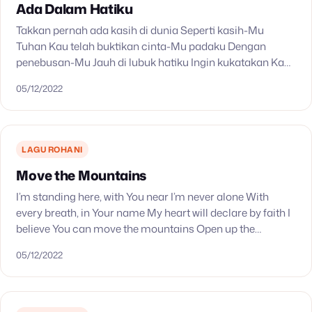
Ada Dalam Hatiku
Takkan pernah ada kasih di dunia Seperti kasih-Mu
Tuhan Kau telah buktikan cinta-Mu padaku Dengan
penebusan-Mu Jauh di lubuk hatiku Ingin kukatakan Kau
selalu ada dalam hatiku Menemani hidupku Memuji-Mu
05/12/2022
menyembah-Mu s’lamanya…
LAGU ROHANI
Move the Mountains
I’m standing here, with You near I’m never alone With
every breath, in Your name My heart will declare by faith I
believe You can move the mountains Open up the
heavens…
05/12/2022