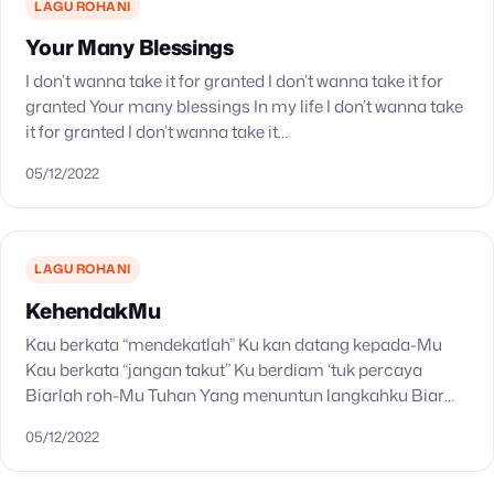
LAGU ROHANI
Your Many Blessings
I don’t wanna take it for granted I don’t wanna take it for
granted Your many blessings In my life I don’t wanna take
it for granted I don’t wanna take it…
05/12/2022
LAGU ROHANI
KehendakMu
Kau berkata “mendekatlah” Ku kan datang kepada-Mu
Kau berkata “jangan takut” Ku berdiam ‘tuk percaya
Biarlah roh-Mu Tuhan Yang menuntun langkahku Biar
semua kehendak-Mu Terjadilah atasku Kau berkata
05/12/2022
“lepaskanlah” Ku berserah kepada-Mu…