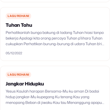
LAGU ROHANI
Tuhan Tahu
Perhatikanlah bunga bakung di ladang Tuhan hiasi tanpa
bekerja Apalagi kita orang percaya Tuhan p’lihara Tuhan
cukupkan Perhatikan burung-burung di udara Tuhan b’ri
makan tanpa bekerja Apalagi kita kesayangan-Nya
05/12/2022
Tuhan p’lihara Tuhan…
LAGU ROHANI
Jangkar Hidupku
Yesus Kaulah harapan Bersama-Mu ku aman Di badai
hidup jangkar-Mu kupegang Ku tenang Kau yang
menopang Beban di jiwaku Kau tau Menanggung apapun
Kau sanggup Sumber pertolongan pada-Mu ku datang