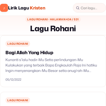
Lirik Lagu
Kristen
♪
LAGU ROHANI · HALAMAN 434 / 531
Lagu Rohani
LAGU ROHANI
Bagi Allah Yang Hidup
Kunanti s’lalu hadir-Mu Setia perlindungan-Mu
Kulakukan yang terbaik Bapa Engkaulah Raja Ini hatiku
Ingin menyenangkan-Mu Besar setia anug’rah-Mu
Kasih-Mu yang terindah S’gala puji hormat syukur Bagi-
05/12/2022
Mu Allah yang hidup Kutinggikan, kuagungkan Dalam…
LAGU ROHANI