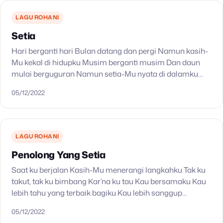
LAGU ROHANI
Setia
Hari berganti hari Bulan datang dan pergi Namun kasih-
Mu kekal di hidupku Musim berganti musim Dan daun
mulai berguguran Namun setia-Mu nyata di dalamku
Seringkali ku tak setia Namun Engkau s’lalu setia…
05/12/2022
LAGU ROHANI
Penolong Yang Setia
Saat ku berjalan Kasih-Mu menerangi langkahku Tak ku
takut, tak ku bimbang Kar’na ku tau Kau bersamaku Kau
lebih tahu yang terbaik bagiku Kau lebih sanggup
pulihkan hidupku Ku berserah, ku percaya…
05/12/2022