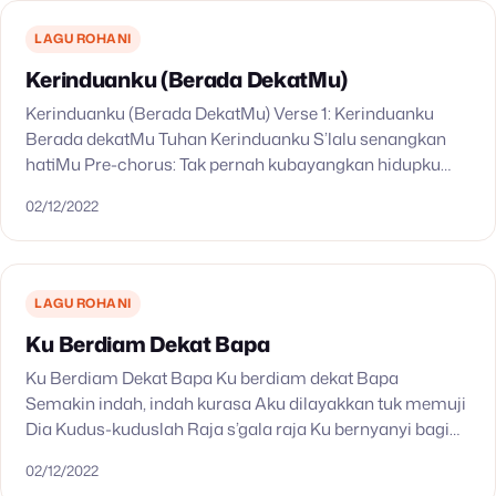
LAGU ROHANI
Kerinduanku (Berada DekatMu)
Kerinduanku (Berada DekatMu) Verse 1: Kerinduanku
Berada dekatMu Tuhan Kerinduanku S’lalu senangkan
hatiMu Pre-chorus: Tak pernah kubayangkan hidupku
tanpaMu Yang menjadi hasratku Menyanyikan pujian
02/12/2022
bagiMu Chorus: Aku menyembahMu, Yesusku Yang ada
di…
LAGU ROHANI
Ku Berdiam Dekat Bapa
Ku Berdiam Dekat Bapa Ku berdiam dekat Bapa
Semakin indah, indah kurasa Aku dilayakkan tuk memuji
Dia Kudus-kuduslah Raja s’gala raja Ku bernyanyi bagi
Dia Korban terindah akan kusembahkan Pujian
02/12/2022
kunaikkan jiwaku…