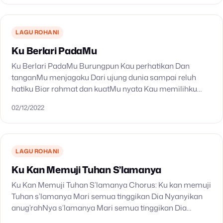
LAGU ROHANI
Ku Berlari PadaMu
Ku Berlari PadaMu Burungpun Kau perhatikan Dan
tanganMu menjagaku Dari ujung dunia sampai reluh
hatiku Biar rahmat dan kuatMu nyata Kau memilihku
Tuhan Semua malaikat tahu Tuk kemuliaanMu, menjadi
02/12/2022
saksiMu P’nuh kasih…
LAGU ROHANI
Ku Kan Memuji Tuhan S’lamanya
Ku Kan Memuji Tuhan S’lamanya Chorus: Ku kan memuji
Tuhan s’lamanya Mari semua tinggikan Dia Nyanyikan
anug’rahNya s’lamanya Mari semua tinggikan Dia
Ending: Mari semua tinggikan Dia Mari semua tinggikan