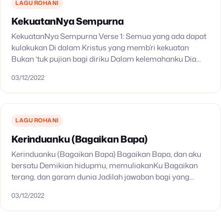
LAGU ROHANI
KekuatanNya Sempurna
KekuatanNya Sempurna Verse 1: Semua yang ada dapat
kulakukan Di dalam Kristus yang memb’ri kekuatan
Bukan ‘tuk pujian bagi diriku Dalam kelemahanku Dia
nyatakan Chorus: KekuatanNya sungguh sempurna Dia
03/12/2022
pikul semua beban…
LAGU ROHANI
Kerinduanku (Bagaikan Bapa)
Kerinduanku (Bagaikan Bapa) Bagaikan Bapa, dan aku
bersatu Demikian hidupmu, memuliakanKu Bagaikan
terang, dan garam dunia Jadilah jawaban bagi yang
memerlukanmu KerinduanKu, biar tubuhKu bersatu Dan
03/12/2022
tinggikan namaKu Kerinduanku, kerajaanKu ditegakkan
Di…