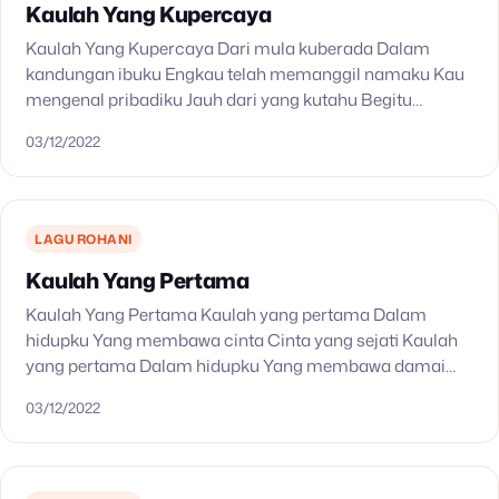
Kaulah Yang Kupercaya
Kaulah Yang Kupercaya Dari mula kuberada Dalam
kandungan ibuku Engkau telah memanggil namaku Kau
mengenal pribadiku Jauh dari yang kutahu Begitu
mulianya rancanganMu di hidupku S’bab itu tiada takut
03/12/2022
Aku yakin akan…
LAGU ROHANI
Kaulah Yang Pertama
Kaulah Yang Pertama Kaulah yang pertama Dalam
hidupku Yang membawa cinta Cinta yang sejati Kaulah
yang pertama Dalam hidupku Yang membawa damai
Damai sejati Tak tertandingi Kau lebih dari segalanya
03/12/2022
Takkan ku…