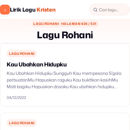
Lirik Lagu
Kristen
♪
LAGU ROHANI · HALAMAN 436 / 531
Lagu Rohani
LAGU ROHANI
Kau Ubahkan Hidupku
Kau Ubahkan Hidupku Sungguh Kau mempesona S’gala
perbuatanMu Hapuskan raguku Kau buktikan kasihMu
Mati bagiku Hapuskan dosaku Kau ubahkan hidupku
Semua menjadi baru S’karang ku bersuka Di dalamMu
04/12/2022
Yesusku Kau jagai hidupku…
LAGU ROHANI