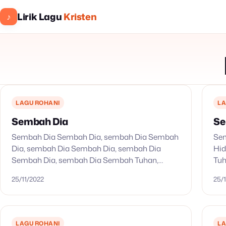
Lirik Lagu
Kristen
♪
LAGU ROHANI
LA
Sembah Dia
Se
Sembah Dia Sembah Dia, sembah Dia Sembah
Sem
Dia, sembah Dia Sembah Dia, sembah Dia
Hi
Sembah Dia, sembah Dia Sembah Tuhan,
Tuh
Dengan segenap hati sembahlah Dia Sembah
mas
25/11/2022
25/
Dia, sembah Dia Sembah Dia, sembah…
bai
LAGU ROHANI
LA