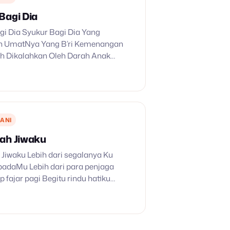
Bagi Dia
gi Dia Syukur Bagi Dia Yang
 UmatNya Yang B’ri Kemenangan
ah Dikalahkan Oleh Darah Anak
gan Hanya Pikirkan Kes’nangan
a Kesaksianmu C’ritakan Pada Dunia
inta KasihNya…
ANI
ah Jiwaku
 Jiwaku Lebih dari segalanya Ku
padaMu Lebih dari para penjaga
fajar pagi Begitu rindu hatiku
ekatMu Alangkah dalam kasihMu
hidupku Tenanglah jiwaku dalam
sayapMu Menembus awan…