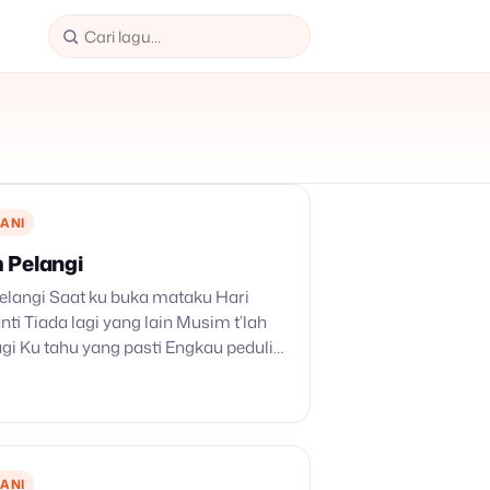
ANI
 Pelangi
langi Saat ku buka mataku Hari
anti Tiada lagi yang lain Musim t’lah
agi Ku tahu yang pasti Engkau peduli
tawa menjadi derita Di setiap kali
upku…
ANI