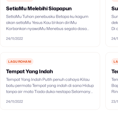
SetiaMu Melebihi Siapapun
Su
SetiaMu Tuhan penebusku Betapa ku kagum
Sun
akan setiaMu Yesus Kau b’rikan diriMu
de
Korbankan nyawaMu Menebus segala dosa
Di 
dan salahku Oh Tuhan kuangkat hatiku
sun
24/11/2022
24/
Persembahkan pujian hormat kemuliaan
Sun
SetiaMu melebihi siapapun SetiaMu di…
waj
LAGU ROHANI
LA
Tempat Yang Indah
Te
Tempat Yang Indah Putih penuh cahaya Kilau
Tem
batu permata Tempat yang indah di sana Hidup
Bap
tanpa air mata Tiada duka nestapa Selamanya
Rin
bersama Dia Kita kan melihat Yesus di
Ber
24/11/2022
23/
tahtaNya Nyanyikan pujian…
Me