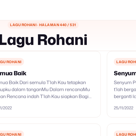
LAGU ROHANI · HALAMAN 440 / 531
Lagu Rohani
GU ROHANI
LAGU ROH
mua Baik
Senyum
ua Baik Dari semula T’lah Kau tetapkan
Senyum Pe
dupku dalam tanganMu Dalam rencanaMu
t’lah berg
an Rencana indah T’lah Kau siapkan Bagi
berganti l
a depanku Yang penuh harapan S’mua
Sekalipun 
11/2022
25/11/2022
k, s’mua baik Apa yang t’lah Kau…
nafas hid
GU ROHANI
LAGU ROH