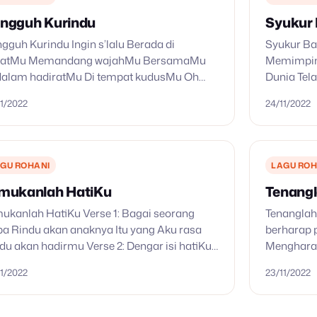
ngguh Kurindu
Syukur 
gguh Kurindu Ingin s’lalu Berada di
Syukur Ba
katMu Memandang wajahMu BersamaMu
Memimpin
dalam hadiratMu Di tempat kudusMu Oh
Dunia Tel
gguh kurindu ‘Tuk mengenalMu lebih lagi
Domba Jan
11/2022
24/11/2022
gguh kurindu Oh sungguh kurindu Cari
Dunia Kat
ahMu setiap hari…
Tentang C
GU ROHANI
LAGU ROH
mukanlah HatiKu
Tenangl
ukanlah HatiKu Verse 1: Bagai seorang
Tenanglah
a Rindu akan anaknya Itu yang Aku rasa
berharap 
du akan hadirmu Verse 2: Dengar isi hatiKu
Mengharap 
i ruang di hatimu Hanya satu rinduKu
Berada d
11/2022
23/11/2022
ndekatlah anakKu DamaiKu…
Memenuhi 
naungan 