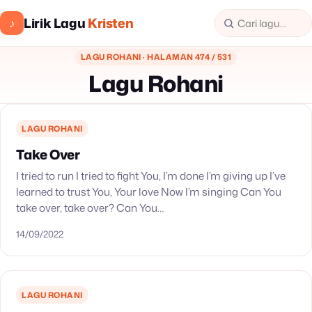
Lirik Lagu
Kristen
♪
LAGU ROHANI · HALAMAN 474 / 531
Lagu Rohani
LAGU ROHANI
Take Over
I tried to run I tried to fight You, I’m done I’m giving up I’ve
learned to trust You, Your love Now I’m singing Can You
take over, take over? Can You…
14/09/2022
LAGU ROHANI