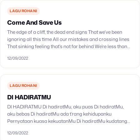
LAGU ROHANI
Come And Save Us
The edge of a cliff, the dead end signs That we’ve been
ignoring all this time All our mistakes and crossing lines
That sinking feeling that’s not far behind We’re less than…
12/09/2022
LAGU ROHANI
DI HADIRATMU
DI HADIRATMU Di hadiratMu, aku puas Di hadiratMu,
aku bebas Di hadiratMu ada t’rang kehidupanku
Pernyataan kuasa kekuatanMu Di hadiratMu kudatang
persembahkan lagu Di hadapan Rajaku
12/09/2022
https://www.youtube.com/watch?v=48HPT8jKYjs