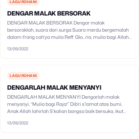
LAGU ROHANI
DENGAR MALAK BERSORAK
DENGAR MALAK BERSORAK Dengar malak
bersoraklah, suara dari surga Suara merdu bergemalah
dalam t’rang cah’ya mulia Reff: Glo…ria, mulia bagi Allah
Glo…ria, mulia bagi Allah Pada malam g’lap gulita,
13/09/2022
gembala jaga domba…
LAGU ROHANI
DENGARLAH MALAK MENYANYI
DENGARLAH MALAK MENYANYI Dengarlah malak
menyanyi, “Mulia bagi Raja!” Dib’ri s’lamat atas bumi,
Anak Allah lahirlah S’kalian bangsa baik bersuka, ikut
nyanyian di surga Yesus Anak Arrahim, lahirnya di
13/09/2022
Betlehem Dengarlah malak…