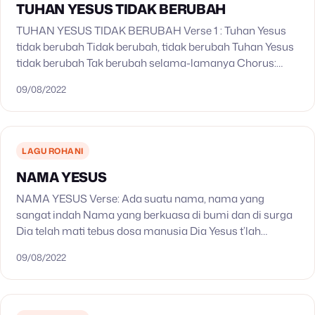
TUHAN YESUS TIDAK BERUBAH
TUHAN YESUS TIDAK BERUBAH Verse 1 : Tuhan Yesus
tidak berubah Tidak berubah, tidak berubah Tuhan Yesus
tidak berubah Tak berubah selama-lamanya Chorus:
Haleluya haleluya haleluya haleluya Haleluya haleluya
09/08/2022
haleluya Verse 2:…
LAGU ROHANI
NAMA YESUS
NAMA YESUS Verse: Ada suatu nama, nama yang
sangat indah Nama yang berkuasa di bumi dan di surga
Dia telah mati tebus dosa manusia Dia Yesus t’lah
bangkit s’lamatkan kita semua Chorus:…
09/08/2022