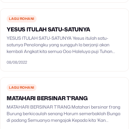
LAGU ROHANI
YESUS ITULAH SATU-SATUNYA
YESUS ITULAH SATU-SATUNYA Yesus itulah satu-
satunya Penolongku yang sungguh Ia berjanji akan
kembali Angkat kita semua Ooo Haleluya puji Tuhan
Upahmu besar di surga Ooo Haleluya puji Tuhan
08/08/2022
Upahmu besar di surga
LAGU ROHANI
MATAHARI BERSINAR T’RANG
MATAHARI BERSINAR T’RANG Matahari bersinar t’rang
Burung berkicaulah senang Harum semerbaklah Bunga
di padang Semuanya mengajak Kepada kita ‘Kan
memuji nama Tuhan yang esa ‘Kan memuji nama Tuhan