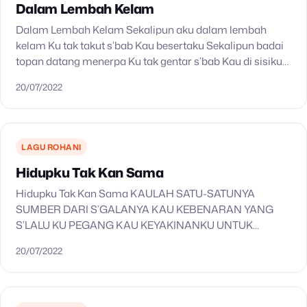
Dalam Lembah Kelam
Dalam Lembah Kelam Sekalipun aku dalam lembah
kelam Ku tak takut s’bab Kau besertaku Sekalipun badai
topan datang menerpa Ku tak gentar s’bab Kau di sisiku
Reff: Aku percaya berkatMu atasku melimpah…
20/07/2022
LAGU ROHANI
Hidupku Tak Kan Sama
Hidupku Tak Kan Sama KAULAH SATU-SATUNYA
SUMBER DARI S’GALANYA KAU KEBENARAN YANG
S’LALU KU PEGANG KAU KEYAKINANKU UNTUK
BERSINAR TERANG REFF: YESUS TUHANKU YANG
20/07/2022
BERKUASA ATASKU HIDUPKU TAK ’KAN SAMA KU
TAHU…