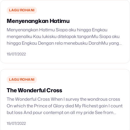
LAGU ROHANI
Menyenangkan Hatimu
Menyenangkan Hatimu Siapa aku hingga Engkau
mengenalku Kau lukisku ditelapak tanganMu Siapa aku
hingga Engkau Dengan rela menebusku DarahMu yang
memurnikan hidupku Reff: Menyenangkan hatiMu Itulah
19/07/2022
tujuan hidupku MenyenangkanMu dalam setiap
hembus…
LAGU ROHANI
The Wonderful Cross
The Wonderful Cross When I survey the wondrous cross
On which the Prince of Glory died My Richest gain I count
but loss And pour contempt on all my pride See from…
19/07/2022