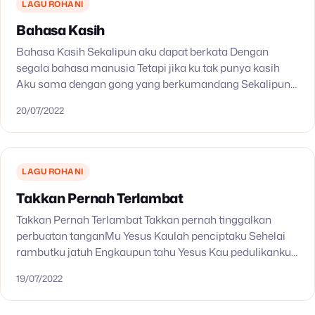
LAGU ROHANI
Bahasa Kasih
Bahasa Kasih Sekalipun aku dapat berkata Dengan
segala bahasa manusia Tetapi jika ku tak punya kasih
Aku sama dengan gong yang berkumandang Sekalipun
aku dapat bernubuat Dan memiliki segala ilmu Tetapi
20/07/2022
jika…
LAGU ROHANI
Takkan Pernah Terlambat
Takkan Pernah Terlambat Takkan pernah tinggalkan
perbuatan tanganMu Yesus Kaulah penciptaku Sehelai
rambutku jatuh Engkaupun tahu Yesus Kau pedulikanku
Yesus Kau perhatikanku Reff: Takkan pernah terlambat
19/07/2022
pertolonganMu Takkan pernah terlelap Kau menjagaku…