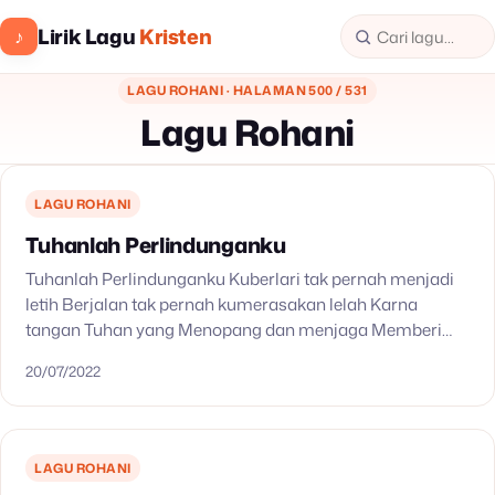
Lirik Lagu
Kristen
♪
LAGU ROHANI · HALAMAN 500 / 531
Lagu Rohani
LAGU ROHANI
Tuhanlah Perlindunganku
Tuhanlah Perlindunganku Kuberlari tak pernah menjadi
letih Berjalan tak pernah kumerasakan lelah Karna
tangan Tuhan yang Menopang dan menjaga Memberi
kekuatan di dalam langkahku Bagaikan rajawali
20/07/2022
kuterbang tinggi BersamaMu Yesusku semuakan
kulewati…
LAGU ROHANI