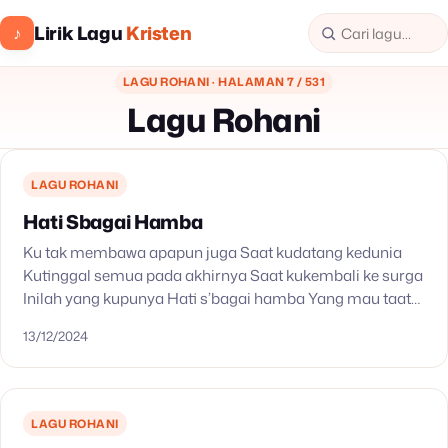
Lirik Lagu
Kristen
♪
LAGU ROHANI · HALAMAN 7 / 531
Lagu Rohani
LAGU ROHANI
Hati Sbagai Hamba
Ku tak membawa apapun juga Saat kudatang kedunia
Kutinggal semua pada akhirnya Saat kukembali ke surga
Inilah yang kupunya Hati s’bagai hamba Yang mau taat
dan setia PadaMu Bapa Kemanapun kubawa Hati…
13/12/2024
LAGU ROHANI