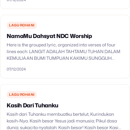
LAGU ROHANI
NamaMu Dahsyat NDC Worship
Here is the grouped lyric, organized into verses of four
lines each: LANGIT ADALAH TAHTAMU TUHAN DALAM
KEMULIAAN BUMI TUMPUAN KAKIMU SUNGGUH
MENGGAGUMKAN OMBAK DAN LAUTAN MENDERU
07/12/2024
BERNYANYI BAGIMU MARI SEMUA YANG…
LAGU ROHANI
Kasih Dari Tuhanku
Kasih dari Tuhanku membuatku bertelut, Kurindukan
kasih-Nya. Kasih besar Yesus jadi manusia; Pikul dosa
dunia; sukacita nyatalah: Kasih besar! Kasih besar Kasih