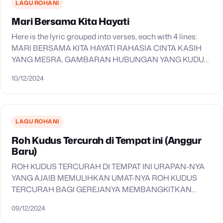
LAGU ROHANI
Mari Bersama Kita Hayati
Here is the lyric grouped into verses, each with 4 lines:
MARI BERSAMA KITA HAYATI RAHASIA CINTA KASIH
YANG MESRA, GAMBARAN HUBUNGAN YANG KUDUS,
ALLAH DAN MANUSIA. LIHATLAH, SUNGGUH CANTIK
10/12/2024
MANISKU, LAKSANA…
LAGU ROHANI
Roh Kudus Tercurah di Tempat ini (Anggur
Baru)
ROH KUDUS TERCURAH DI TEMPAT INI URAPAN-NYA
YANG AJAIB MEMULIHKAN UMAT-NYA ROH KUDUS
TERCURAH BAGI GEREJANYA MEMBANGKITKAN
UMAT PILIHANNYA HARI INILAH HARINYA TUHAN
09/12/2024
SAAT PEMBEBASAN TIBA BELENGGU DOSA T’LAH