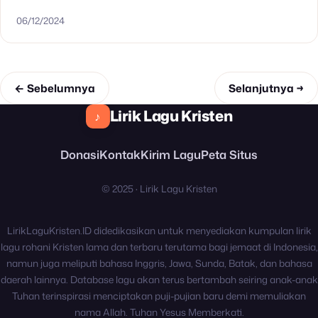
besar Kasih Tuhanku ajaib dan besar: Kasih besar! Orang
06/12/2024
buta…
← Sebelumnya
Selanjutnya →
Lirik Lagu Kristen
♪
Donasi
Kontak
Kirim Lagu
Peta Situs
© 2025 · Lirik Lagu Kristen
LirikLaguKristen.ID didedikasikan untuk menyediakan kumpulan lirik
lagu rohani Kristen lama dan terbaru terutama bagi jemaat di Indonesia,
namun juga meliputi bahasa Inggris, Jawa, Sunda, Batak, dan bahasa
daerah lainnya. Database lagu akan terus bertambah seiring anak-anak
Tuhan terinspirasi menciptakan puji-pujian baru demi memuliakan
nama Allah. Tuhan Yesus Memberkati.