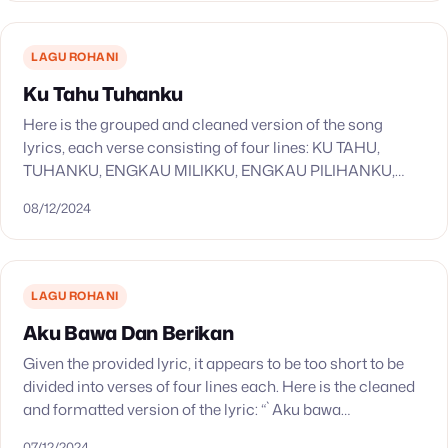
DIKALAHKAN MARI BERSORAK…
LAGU ROHANI
Ku Tahu Tuhanku
Here is the grouped and cleaned version of the song
lyrics, each verse consisting of four lines: KU TAHU,
TUHANKU, ENGKAU MILIKKU, ENGKAU PILIHANKU,
BERSIH HATIKU. PENGASIH, PENGAMPUN,
08/12/2024
JURUSELAMATKU, ENGKAULAH KUCINTA KINI…
LAGU ROHANI
Aku Bawa Dan Berikan
Given the provided lyric, it appears to be too short to be
divided into verses of four lines each. Here is the cleaned
and formatted version of the lyric: “` Aku bawa…
07/12/2024