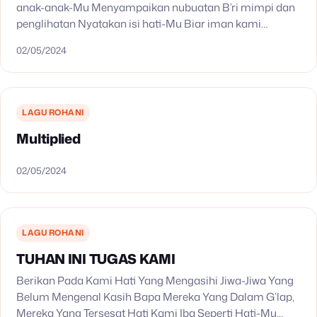
anak-anak-Mu Menyampaikan nubuatan B’ri mimpi dan
penglihatan Nyatakan isi hati-Mu Biar iman kami
bangkit Surga nyatakan kedatangan hari-Mu Kan ada
02/05/2024
kebangkitan yang besar Kan…
LAGU ROHANI
Multiplied
02/05/2024
LAGU ROHANI
TUHAN INI TUGAS KAMI
Berikan Pada Kami Hati Yang Mengasihi Jiwa-Jiwa Yang
Belum Mengenal Kasih Bapa Mereka Yang Dalam G’lap,
Mereka Yang Tersesat Hati Kami Iba Seperti Hati-Mu