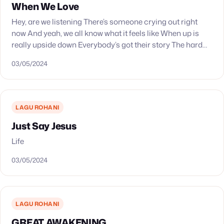
When We Love
Hey, are we listening There’s someone crying out right
now And yeah, we all know what it feels like When up is
really upside down Everybody’s got their story The hard
days…
03/05/2024
LAGU ROHANI
Just Say Jesus
Life
03/05/2024
LAGU ROHANI
GREAT AWAKENING