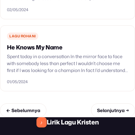
Yesus Tuhan Ini Tugas Kami Beri Keb’ranian Bagi…
02/05/2024
LAGU ROHANI
He Knows My Name
Spent today in a conversation In the mirror face to face
with somebody less than perfect I wouldn’t choose me
first if I was looking for a champion In fact I’d understand…
01/05/2024
← Sebelumnya
Selanjutnya →
Lirik Lagu Kristen
♪