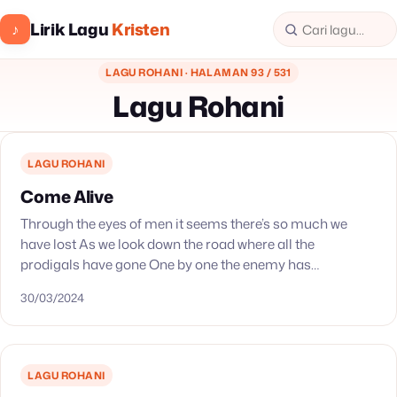
Lirik Lagu
Kristen
♪
LAGU ROHANI · HALAMAN 93 / 531
Lagu Rohani
LAGU ROHANI
Come Alive
Through the eyes of men it seems there’s so much we
have lost As we look down the road where all the
prodigals have gone One by one the enemy has
whispered…
30/03/2024
LAGU ROHANI