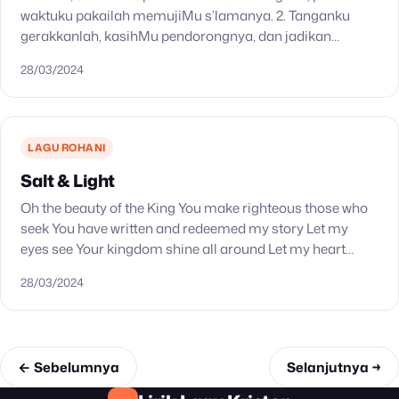
waktuku pakailah memujiMu s’lamanya. 2. Tanganku
gerakkanlah, kasihMu pendorongnya, dan jadikan
langkahku berkenan kepadaMu. 3. Buatlah suaraku
28/03/2024
hanya mengagungkanMu dan sertakan lidahku jadi
saksi…
LAGU ROHANI
Salt & Light
Oh the beauty of the King You make righteous those who
seek You have written and redeemed my story Let my
eyes see Your kingdom shine all around Let my heart
overflow…
28/03/2024
← Sebelumnya
Selanjutnya →