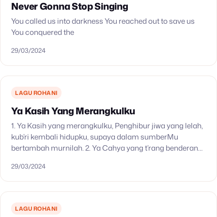
Never Gonna Stop Singing
You called us into darkness You reached out to save us
You conquered the
29/03/2024
LAGU ROHANI
Ya Kasih Yang Merangkulku
1. Ya Kasih yang merangkulku, Penghibur jiwa yang lelah,
kub’ri kembali hidupku, supaya dalam sumberMu
bertambah murnilah. 2. Ya Cahya yang t’rang benderang,
Penyuluh di jalan yang gelap, obor hatiku yang remang…
29/03/2024
LAGU ROHANI