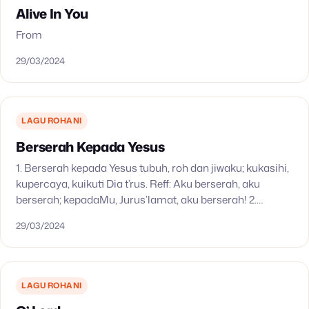
Alive In You
From
29/03/2024
LAGU ROHANI
Berserah Kepada Yesus
1. Berserah kepada Yesus tubuh, roh dan jiwaku; kukasihi,
kupercaya, kuikuti Dia t’rus. Reff: Aku berserah, aku
berserah; kepadaMu, Jurus’lamat, aku berserah! 2.
Berserah kepada Yesus di kakiNya ‘ku sujud. Nikmat
29/03/2024
dunia…
LAGU ROHANI