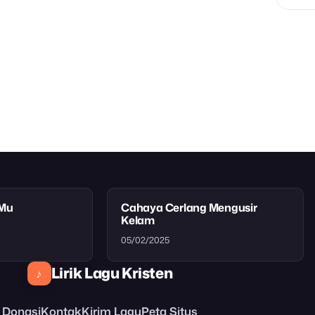
tMu
Cahaya Cerlang Mengusir
Kelam
05/02/2025
Lirik Lagu Kristen
♪
Donasi
Kontak
Kirim Lagu
Peta Situs