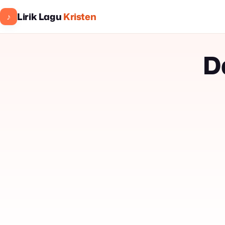
Lirik Lagu
Kristen
♪
D