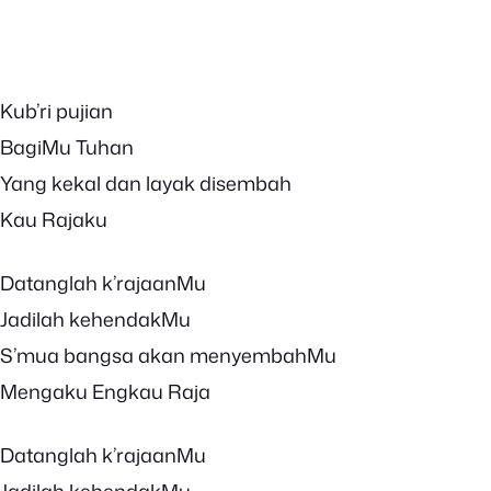
Kub’ri pujian
BagiMu Tuhan
Yang kekal dan layak disembah
Kau Rajaku
Datanglah k’rajaanMu
Jadilah kehendakMu
S’mua bangsa akan menyembahMu
Mengaku Engkau Raja
Datanglah k’rajaanMu