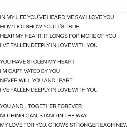
IN MY LIFE YOU`VE HEARD ME SAY I LOVE YOU
HOW DO I SHOW YOU IT`S TRUE
HEAR MY HEART, IT LONGS FOR MORE OF YOU
I`VE FALLEN DEEPLY IN LOVE WITH YOU
YOU HAVE STOLEN MY HEART
I`M CAPTIVATED BY YOU
NEVER WILL YOU AND I PART
I`VE FALLEN DEEPLY IN LOVE WITH YOU
YOU AND I, TOGETHER FOREVER
NOTHING CAN, STAND IN THE WAY
MY LOVE FOR YOU, GROWS STRONGER EACH NEW