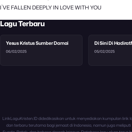
I`VE FALLEN DEEPLY IN LOVE WITH YOU
Lagu Terbaru
Yesus Kristus Sumber Damai
Di Sini Di Hadira
06/02/2025
05/02/2025
LirikLaguKristen.ID didedikasikan untuk menyediakan kumpulan lirik l
dan terbaru terutama bagi jemaat di Indonesia, namun juga meliputi 
Sunda, Batak, dan bahasa daerah lainnya. Database lagu akan terus b