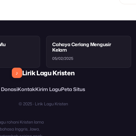
tMu
Cahaya Cerlang Mengusir
Kelam
05/02/2025
Lirik Lagu Kristen
♪
Donasi
Kontak
Kirim Lagu
Peta Situs
© 2025 · Lirik Lagu Kristen
agu rohani Kristen lama
bahasa Inggris, Jawa,
ertambah seiring anak-