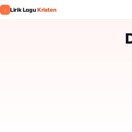
Lirik Lagu
Kristen
♪
D