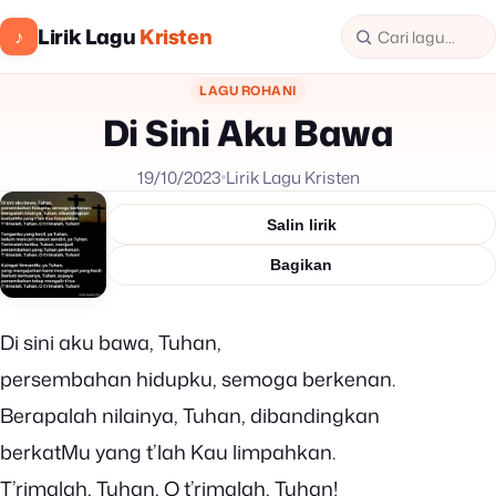
Lirik Lagu
Kristen
♪
LAGU ROHANI
Di Sini Aku Bawa
19/10/2023
Lirik Lagu Kristen
Salin lirik
Bagikan
Di sini aku bawa, Tuhan,
persembahan hidupku, semoga berkenan.
Berapalah nilainya, Tuhan, dibandingkan
berkatMu yang t’lah Kau limpahkan.
T’rimalah, Tuhan, O t’rimalah, Tuhan!