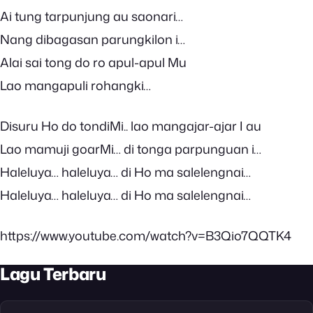
Ai tung tarpunjung au saonari…
Nang dibagasan parungkilon i…
Alai sai tong do ro apul-apul Mu
Lao mangapuli rohangki…
Disuru Ho do tondiMi.. lao mangajar-ajar I au
Lao mamuji goarMi… di tonga parpunguan i…
Haleluya… haleluya… di Ho ma salelengnai…
Haleluya… haleluya… di Ho ma salelengnai…
https://www.youtube.com/watch?v=B3Qio7QQTK4
Lagu Terbaru