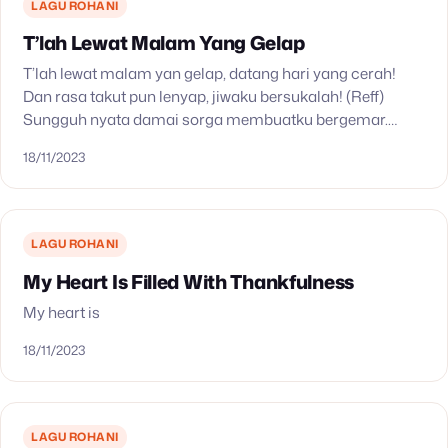
LAGU ROHANI
T’lah Lewat Malam Yang Gelap
T’lah lewat malam yan gelap, datang hari yang cerah!
Dan rasa takut pun lenyap, jiwaku bersukalah! (Reff)
Sungguh nyata damai sorga membuatku bergemar.
Kasih Mukhalis bagiku jadi harta yang besar.
18/11/2023
DihapusNya air-mataku…
LAGU ROHANI
My Heart Is Filled With Thankfulness
My heart is
18/11/2023
LAGU ROHANI