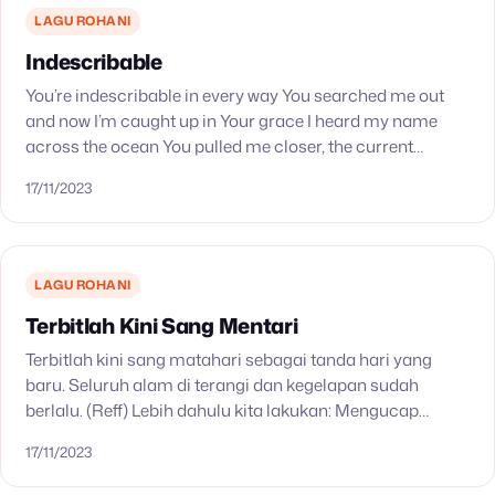
LAGU ROHANI
Indescribable
You’re indescribable in every way You searched me out
and now I’m caught up in Your grace I heard my name
across the ocean You pulled me closer, the current
changed You…
17/11/2023
LAGU ROHANI
Terbitlah Kini Sang Mentari
Terbitlah kini sang matahari sebagai tanda hari yang
baru. Seluruh alam di terangi dan kegelapan sudah
berlalu. (Reff) Lebih dahulu kita lakukan: Mengucap
syukur kepada Tuhan, karena Dia yang menjadikan
17/11/2023
malam gelap…