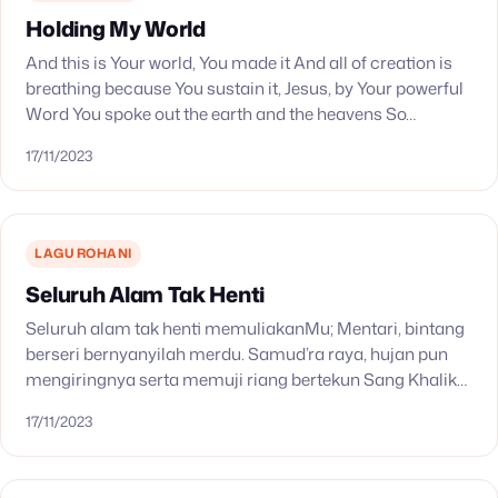
Holding My World
And this is Your world, You made it And all of creation is
breathing because You sustain it, Jesus, by Your powerful
Word You spoke out the earth and the heavens So…
17/11/2023
LAGU ROHANI
Seluruh Alam Tak Henti
Seluruh alam tak henti memuliakanMu; Mentari, bintang
berseri bernyanyilah merdu. Samud’ra raya, hujan pun
mengiringnya serta memuji riang bertekun Sang Khalik
semesta. Penghuni laut semesta dan unggas yang
17/11/2023
terbang, memuji Tuhan, Khaliknya,…