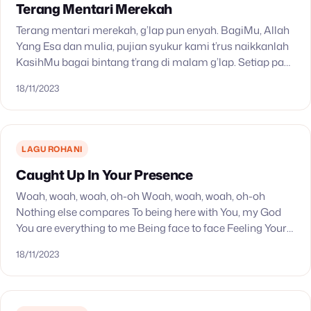
Terang Mentari Merekah
Terang mentari merekah, g’lap pun enyah. BagiMu, Allah
Yang Esa dan mulia, pujian syukur kami t’rus naikkanlah
KasihMu bagai bintang t’rang di malam g’lap. Setiap pagi
rahmatMu ‘Kau b’ri tetap. BerkatMu pada…
18/11/2023
LAGU ROHANI
Caught Up In Your Presence
Woah, woah, woah, oh-oh Woah, woah, woah, oh-oh
Nothing else compares To being here with You, my God
You are everything to me Being face to face Feeling Your
embrace, my God,…
18/11/2023