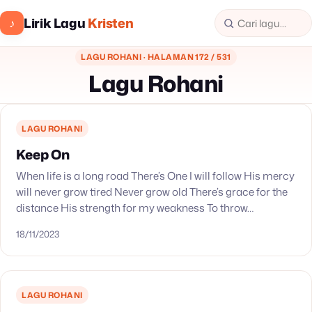
Lirik Lagu
Kristen
♪
LAGU ROHANI · HALAMAN 172 / 531
Lagu Rohani
LAGU ROHANI
Keep On
When life is a long road There’s One I will follow His mercy
will never grow tired Never grow old There’s grace for the
distance His strength for my weakness To throw…
18/11/2023
LAGU ROHANI