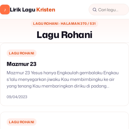
Lirik Lagu
Kristen
♪
LAGU ROHANI · HALAMAN 370 / 531
Lagu Rohani
LAGU ROHANI
Mazmur 23
Mazmur 23 Yesus hanya Engkaulah gembalaku Engkau
s’lalu menyegarkan jiwaku Kau membimbingku ke air
yang tenang Kau membaringkan diriku di padang
rumput hijau Kau tuntunku ke jalanMu Oleh karena
09/04/2023
namaMu Kau urapi…
LAGU ROHANI