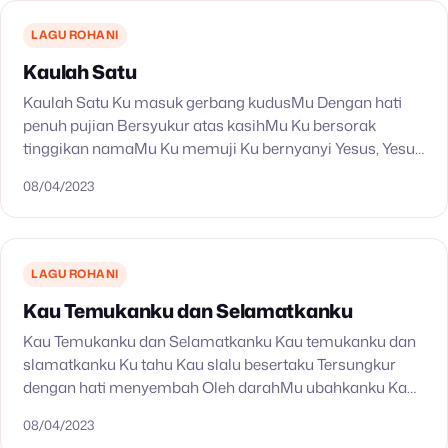
LAGU ROHANI
Kaulah Satu
Kaulah Satu Ku masuk gerbang kudusMu Dengan hati
penuh pujian Bersyukur atas kasihMu Ku bersorak
tinggikan namaMu Ku memuji Ku bernyanyi Yesus, Yesus
Kaulah satu­satunya Alasan untuk ku hidup Seg’nap hati
08/04/2023
ku…
LAGU ROHANI
Kau Temukanku dan Selamatkanku
Kau Temukanku dan Selamatkanku Kau temukanku dan
slamatkanku Ku tahu Kau slalu besertaku Tersungkur
dengan hati menyembah Oleh darahMu ubahkanku Kau
jadikanku manusia baru Ku tahu Kau ada didalamku
08/04/2023
TanganMu slalu menuntunku…