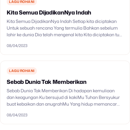
LAGU ROHANI
Kita Semua DijadikanNya Indah
Kita Semua DijadikanNya Indah Setiap kita diciptakan
Untuk sebuah rencana Yang termulia Bahkan sebelum
lahir ke dunia Dia telah mengenal kita Kita diciptakan tuk
kemuliaanNya Tinggikan namaNya Kita semua
08/04/2023
dijadikan-nya indah Termulia…
LAGU ROHANI
Sebab Dunia Tak Memberikan
Sebab Dunia Tak Memberikan Di hadapan kemuliaan
dan keagungan Ku bersujud di kakiMu Tuhan Bersyukur
buat kebaikan dan anugrahMu Yang hidup memancar
puaskanku Tiada tempat lain, selain padaMu Tiada
08/04/2023
nama yang lain,…