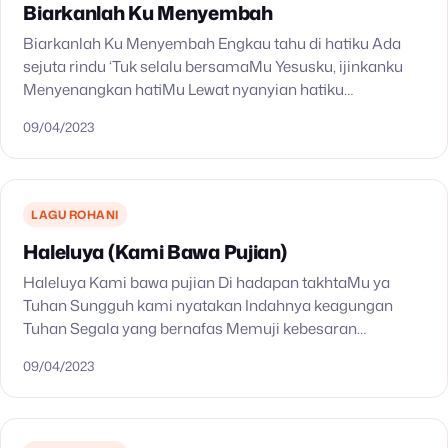
Biarkanlah Ku Menyembah
Biarkanlah Ku Menyembah Engkau tahu di hatiku Ada
sejuta rindu ‘Tuk selalu bersamaMu Yesusku, ijinkanku
Menyenangkan hatiMu Lewat nyanyian hatiku
Biarkanlah ku menyembah Walau tak dengan puisi yang
09/04/2023
indah Biarkanlah ku menyembah…
LAGU ROHANI
Haleluya (Kami Bawa Pujian)
Haleluya Kami bawa pujian Di hadapan takhtaMu ya
Tuhan Sungguh kami nyatakan Indahnya keagungan
Tuhan Segala yang bernafas Memuji kebesaran
namaMu Mengagumi kuasaMu atas segala yang pernah
09/04/2023
ada Bersama malaikat di surga…