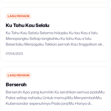
LAGU ROHANI
Ku Tahu Kau Selalu
Ku Tahu Kau Selalu Selama hidupku Ku tau Kau s’lalu
Menopangku Setiap langkahku Ku tahu Kau s’lalu
Besertaku Menjagaku Takkan pernah Kau tinggalkan aku
Takkan pernah Kau lupakan aku I was weak…
07/04/2023
LAGU ROHANI
Berserah
Berserah Apa yang kumiliki Ku serahkan semua padaMu
Pakai setiap nafasku Untuk memujiMu MenyembahMu
Kubersandar sepenuhnya Pada janjiMu Hanya di
dalamMu Aku percaya Hanya didalamMu Aku berserah