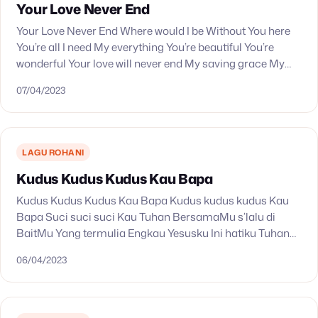
Your Love Never End
Your Love Never End Where would I be Without You here
You’re all I need My everything You’re beautiful You’re
wonderful Your love will never end My saving grace My
songs of…
07/04/2023
LAGU ROHANI
Kudus Kudus Kudus Kau Bapa
Kudus Kudus Kudus Kau Bapa Kudus kudus kudus Kau
Bapa Suci suci suci Kau Tuhan BersamaMu s’lalu di
BaitMu Yang termulia Engkau Yesusku Ini hatiku Tuhan
hanya MilikMu Hosana hosana hosana ditempat…
06/04/2023