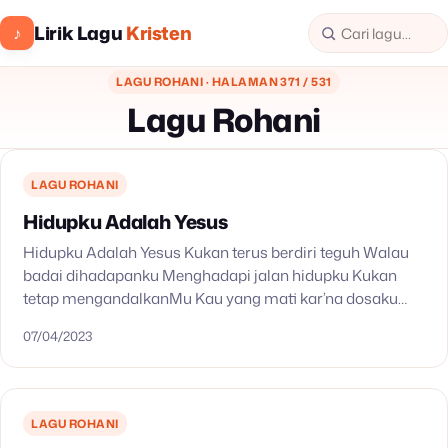
Lirik Lagu
Kristen
♪
LAGU ROHANI · HALAMAN 371 / 531
Lagu Rohani
LAGU ROHANI
Hidupku Adalah Yesus
Hidupku Adalah Yesus Kukan terus berdiri teguh Walau
badai dihadapanku Menghadapi jalan hidupku Kukan
tetap mengandalkanMu Kau yang mati kar’na dosaku
Mengubahku seperti diriMu Memberiku urapan baru Kau
07/04/2023
yang mulia maha kuasa…
LAGU ROHANI