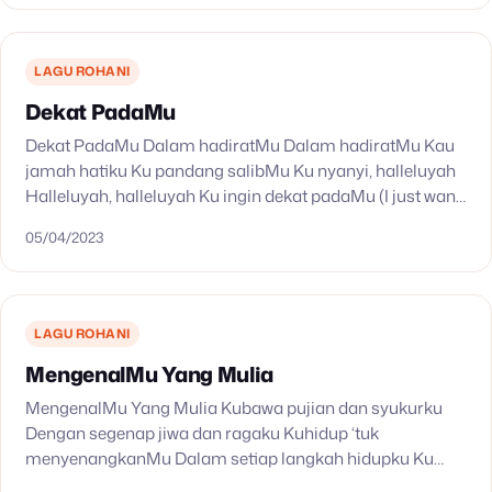
LAGU ROHANI
Dekat PadaMu
Dekat PadaMu Dalam hadiratMu Dalam hadiratMu Kau
jamah hatiku Ku pandang salibMu Ku nyanyi, halleluyah
Halleluyah, halleluyah Ku ingin dekat padaMu (I just want
to be close to You)
05/04/2023
LAGU ROHANI
MengenalMu Yang Mulia
MengenalMu Yang Mulia Kubawa pujian dan syukurku
Dengan segenap jiwa dan ragaku Kuhidup ‘tuk
menyenangkanMu Dalam setiap langkah hidupku Ku
tertegun akan kasihMu AnugerahMu yang selamatkanku