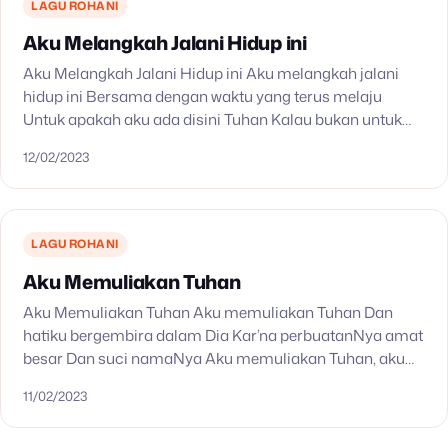
LAGU ROHANI
Aku Melangkah Jalani Hidup ini
Aku Melangkah Jalani Hidup ini Aku melangkah jalani
hidup ini Bersama dengan waktu yang terus melaju
Untuk apakah aku ada disini Tuhan Kalau bukan untuk
melayaniMu Inilah aku di hadapanMu Tuhan Bersama…
12/02/2023
LAGU ROHANI
Aku Memuliakan Tuhan
Aku Memuliakan Tuhan Aku memuliakan Tuhan Dan
hatiku bergembira dalam Dia Kar’na perbuatanNya amat
besar Dan suci namaNya Aku memuliakan Tuhan, aku
memuliakan Tuhan Dan hatiku bergembira dalam Dia
11/02/2023
Kar’na perbuatanNya amat…