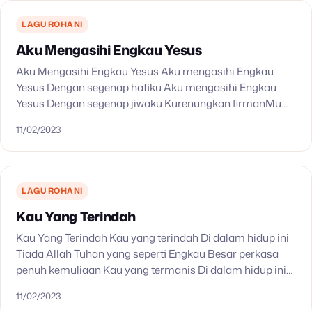
LAGU ROHANI
Aku Mengasihi Engkau Yesus
Aku Mengasihi Engkau Yesus Aku mengasihi Engkau
Yesus Dengan segenap hatiku Aku mengasihi Engkau
Yesus Dengan segenap jiwaku Kurenungkan firmanMu
siang dan malam Kupegang printahMu dan kulakukan
11/02/2023
Engkau tahu ya Tuhan tujuan…
LAGU ROHANI
Kau Yang Terindah
Kau Yang Terindah Kau yang terindah Di dalam hidup ini
Tiada Allah Tuhan yang seperti Engkau Besar perkasa
penuh kemuliaan Kau yang termanis Di dalam hidup ini
Kucinta Kau lebih dari segalanya…
11/02/2023