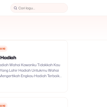
ANI
 Hadiah
adiah Wahai Kawanku Tidakkah Kau
 Yang Lahir Hadiah Untukmu Wahai
engertikah Engkau Hadiah Terbaik
han Yesus Hidup Terbatas Waktupun
u Jikalau Kau Tak Ambil Tiada Lagi…
ANI