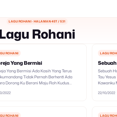
LAGU ROHANI · HALAMAN 457 / 531
Lagu Rohani
GU ROHANI
LAGU ROH
reja Yang Bermisi
Sebuah
eja Yang Bermisi Ada Kasih Yang Terus
Sebuah H
kumandang Tidak Pernah Berhenti Ada
Tau Yesus
ra Dorong Ku Berani Maju Roh Kudus
Kawanku M
impin Hatiku Melangkahlah Ke Yerusalem
Adalah Tu
10/2022
22/10/2022
ulitan Berteguh Tekad Ku B’ritakan
Kan Berlal
mamu Tuhan Untuk…
GU ROHANI
LAGU ROH