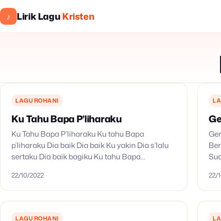
Lirik Lagu
Kristen
♪
LAGU ROHANI
LA
Ku Tahu Bapa P’liharaku
Ge
Ku Tahu Bapa P’liharaku Ku tahu Bapa
Ger
p’liharaku Dia baik Dia baik Ku yakin Dia s’lalu
Ber
sertaku Dia baik bagiku Ku tahu Bapa
Sua
p’liharaku Dia baik Dia baik Ku yakin Dia s’lalu…
Mem
22/10/2022
22/
Kes
Na
LAGU ROHANI
LA