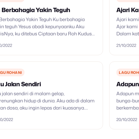
 Berbahagia Yakin Teguh
Ajari 
Berbahagia Yakin Teguh Ku berbahagia
Ajari kam
in teguh Yesus abadi kepunyaanku Aku
Ajar kami
isNya, ku ditebus Ciptaan baru Roh Kudus
Dalam kat
 bernyanyi bahagia Memuji Yesus
10/2022
21/10/2022
amanya Aku bernyanyi bahagia Memuji
us selamanya Pasrah…
GU ROHANI
LAGU ROH
u Jalan Sendiri
Adapun
 jalan sendiri di malam gelap,
Adapun ma
enungkan hidup di dunia. Aku ada di dalam
bunga-bun
tan dosa, aku ingin lepas dari kuasanya.
berkemban
rein: Hanya olehMu aku bebas lepas; hanya
pun tiada 
10/2022
20/10/2022
hMu aku dis’lamatkan. Hanya…
tidak lagi
dan s’la