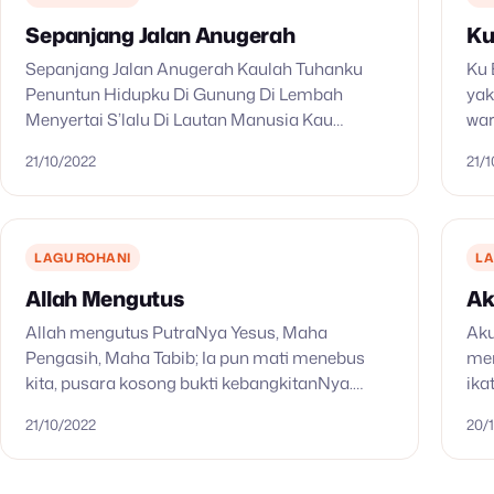
Sepanjang Jalan Anugerah
Ku
Sepanjang Jalan Anugerah Kaulah Tuhanku
Ku 
Penuntun Hidupku Di Gunung Di Lembah
yak
Menyertai S’lalu Di Lautan Manusia Kau
war
Mengenaliku Janjimu Tak Berubah Berkatmu Di
Aku
21/10/2022
21/
Hidupku Setiap Langkahku Ada Anugrahmu
sel
Tangan Kasihmu Pandu Di…
Yes
LAGU ROHANI
LA
Allah Mengutus
Ak
Allah mengutus PutraNya Yesus, Maha
Aku
Pengasih, Maha Tabib; Ia pun mati menebus
mer
kita, pusara kosong bukti kebangkitanNya.
ika
Refrein: Kar’na Yesus hidup ada hari esok;
Ref
21/10/2022
20/
kar’na Dia hidup ‘ku tak gentar, dan aku…
ole