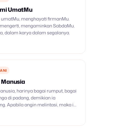
Kami UmatMu
i umatMu, menghayati firmanMu.
 mengerti, mengaminkan SabdaMu.
a, dalam karya dalam segalanya.
ANI
 Manusia
nusia, harinya bagai rumput, bagai
ga di padang, demikian ia
g. Apabila angin melintasi, maka ia
lagi, tempatnya tidak mengenalnya,
 kenal. Tetapi kasih Tuhan sekarang
manya…