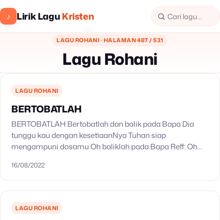
Lirik Lagu
Kristen
♪
LAGU ROHANI · HALAMAN 487 / 531
Lagu Rohani
LAGU ROHANI
BERTOBATLAH
BERTOBATLAH Bertobatlah dan balik pada Bapa Dia
tunggu kau dengan kesetiaanNya Tuhan siap
mengampuni dosamu Oh baliklah pada Bapa Reff: Oh
baliklah pada Bapa Jangan lambat hai sobatku Tuhan
16/08/2022
tunggu kepadamu Oh…
LAGU ROHANI