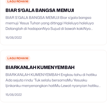
LAGU ROHANI
BIAR S’GALA BANGSA MEMUJI
BIAR S’GALA BANGSA MEMUJI Biar s’gala bangsa
memuji Yesus Tuhan yang ditinggi Haleluya haleluya
Datanglah di hadapanNya Sujud di bawah kakiNya
Haleluya haleluya Haleluya haleluya Halelu..ya.. Haleluya
16/08/2022
haleluya haleluya Haleluya haleluya haleluya…
LAGU ROHANI
BIARKANLAH KUMENYEMBAH
BIARKANLAH KUMENYEMBAH Engkau tahu di hatiku
Ada sejuta rindu ‘Tuk selalu bersamaMu Yesusku
Ijinkanku menyenangkan hatiMu Lewat nyanyian hatiku
Reff: Biarkanlah kumenyembah Walau tak dengan puisi
15/08/2022
yang indah Biarkanlah kumenyembah Memberikan hati…