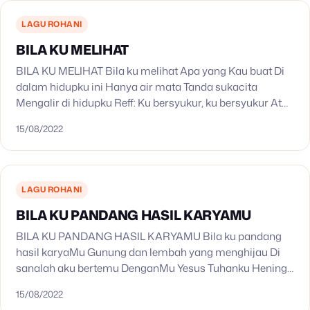
LAGU ROHANI
BILA KU MELIHAT
BILA KU MELIHAT Bila ku melihat Apa yang Kau buat Di
dalam hidupku ini Hanya air mata Tanda sukacita
Mengalir di hidupku Reff: Ku bersyukur, ku bersyukur Atas
kebaikanMu Yesus Ku bersyukur,…
15/08/2022
LAGU ROHANI
BILA KU PANDANG HASIL KARYAMU
BILA KU PANDANG HASIL KARYAMU Bila ku pandang
hasil karyaMu Gunung dan lembah yang menghijau Di
sanalah aku bertemu DenganMu Yesus Tuhanku Hening
dan sejuk sekelilingku Burung bernyanyi memuji Engkau
15/08/2022
Di sanalah…