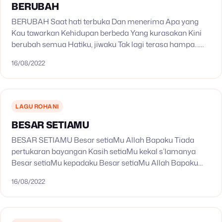
BERUBAH
BERUBAH Saat hati terbuka Dan menerima Apa yang
Kau tawarkan Kehidupan berbeda Yang kurasakan Kini
berubah semua Hatiku, jiwaku Tak lagi terasa hampa…
Reff: Kini tak akan pernah kuragu Dari masa depanku……
16/08/2022
LAGU ROHANI
BESAR SETIAMU
BESAR SETIAMU Besar setiaMu Allah Bapaku Tiada
pertukaran bayangan Kasih setiaMu kekal s’lamanya
Besar setiaMu kepadaku Besar setiaMu Allah Bapaku
Besar AnugrahMu melimpahlah Takkan berkurang dan
16/08/2022
tiada berubah Besar setiaMu kepadaku Reff:…