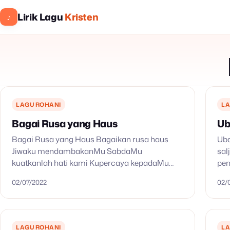
Lirik Lagu
Kristen
♪
LAGU ROHANI
LA
Bagai Rusa yang Haus
Ub
Bagai Rusa yang Haus Bagaikan rusa haus
Uba
Jiwaku mendambakanMu SabdaMu
sal
kuatkanlah hati kami Kupercaya kepadaMu
pen
(2x) Kudengar suaraMu Mengundang kami
Eng
02/07/2022
02/
bersatu SabdaMu kuatkanlah hati kami
it 
Kupercaya kepadaMu (2x)
LAGU ROHANI
LA