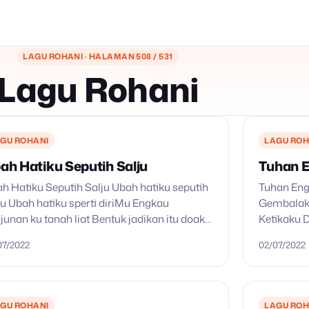
LAGU ROHANI · HALAMAN 508 / 531
Lagu Rohani
GU ROHANI
LAGU ROH
ah Hatiku Seputih Salju
Tuhan 
h Hatiku Seputih Salju Ubah hatiku seputih
Tuhan En
ju Ubah hatiku sperti diriMu Engkau
Gembalak
junan ku tanah liat Bentuk jadikan itu doaku
Ketikaku
lish Version: Change my heart o God make
Hidupku 
07/2022
02/07/2022
ever true…
Mengampu
Bertobat 
GU ROHANI
LAGU ROH