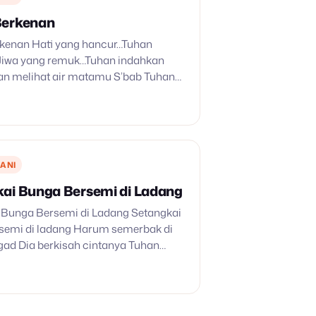
Berkenan
kenan Hati yang hancur…Tuhan
Jiwa yang remuk…Tuhan indahkan
an melihat air matamu S’bab Tuhan
 seruan hatimu Jangan sia-siakan
ya yang Dia berikan di hidupmu
rnah ragukan KasihNya…
ANI
ai Bunga Bersemi di Ladang
 Bunga Bersemi di Ladang Setangkai
semi di ladang Harum semerbak di
agad Dia berkisah cintanya Tuhan
ak dan waktu Alangkah kaya kisah
 dalam cinta Tuhan Nyalakanlah…