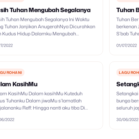
sih Tuhan Mengubah Segalanya
Tuhan 
ih Tuhan Mengubah Segalanya Ini Waktu
Tuhan Ber
g Tuhan Janjikan AnugerahNya Dicurahkan
berkenan 
h Kudus Hidup Dalamku Mengubah
S’bab Tuh
idupanku Ini Waktu Yang Tuhan Janjikan
mendengar
07/2022
01/07/2022
gerahNya Dicurahkan Roh Kudus Hidup
AnugerahN
amku Jadikan Hidup Ini Indah…
Jangan pe
GU ROHANI
LAGU ROH
lam KasihMu
Setangk
lam KasihMu Dalam kasihMu Kuteduh
Setangkai
us Tuhanku Dalam jiwaMu s’lamatlah
bunga ber
jalananku Reff: Hingga nanti aku tiba Di
seluruh j
ah Bapa di surga Pimpinlah langkahku,
dalam ger
06/2022
30/06/2022
ang tanganku Tuhan Jangan biarkan dunia
hidup, di
gan kuasanya Peluk…