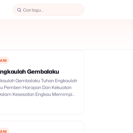
ANI
Engkaulah Gembalaku
gkaulah Gembalaku Tuhan Engkaulah
u Pemberi Harapan Dan Kekuatan
 Dalam Kesesatan Engkau Memimpin
Karya PemyelamatanMu Indah Kau
ni Yang Berdosa Bagi Mereka Yang
Beroleh Hidup Yang Kekal Engkau…
ANI