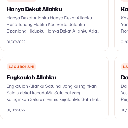
Hanya Dekat Allahku
Ka
Hanya Dekat Allahku Hanya Dekat Allahku
Kas
Rasa Tenang Hatiku Kau Sertai Jalanku
Yan
S’panjang Hidupku Hanya Dekat Allahku Ada
Ro
Kekuatan Baru Kaulah Pelindunganku
Keh
01/07/2022
01/
Kes’lamatanku Ku Ingin S’lalu Bersekutu
Anu
DenganMu Menikmati HadiratMu Karyakan
Dal
RohMu…
LAGU ROHANI
LA
Engkaulah Allahku
Da
Engkaulah Allahku Satu hal yang ku inginkan
Da
Selalu dekat kepadaMu Satu hal yang
Yes
kuinginkan Selalu menuju kejalanMu Satu hal
Per
yang kuinginkan Selalu tetap bersamamu Satu
rum
01/07/2022
30/
hal yang kuinginkan Mengerti akan firmanMu
Peg
Reff…
Den